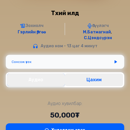
Түүхий илд
Зохиолч
Өгүүлэгч
Гэрлийн Өргөө
М.Батмагнай
,
С.Цэндсүрэн
Аудио ном - 13 цаг 4 минут
Сонсож үзэх
Аудио
Цахим
Аудио хувилбар:
50,000₮