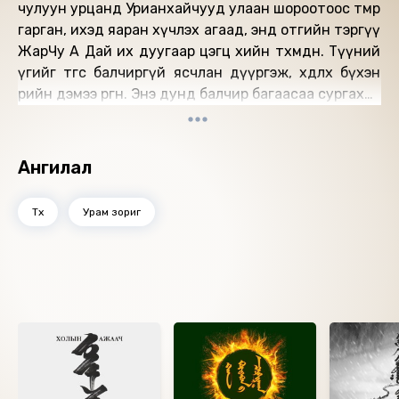
чулуун урцанд Урианхайчууд улаан шороотоос төмөр
гарган, ихэд яаран хүчлэх агаад, энд отгийн тэргүү
ЖарЧу А Дай их дуугаар цэгц хийн төхөмдөнө. Түүний
үгийг өтгөс балчиргүй ясчлан дүүргэж, хөдлөх бүхэн
өөрийн дэмээ өргөнө. Энэ дунд балчир багаасаа сургахаа
умарталгүй, өтгөс буурлаа сульдаан доройтуулалгүй
хэмийг нь олон, үтэрлүүлэх гэж ЖарЧу А Дай ухаан
баран тэмтэчнэ. Хөөргөндөө хийх улаан шороог
Ангилал
дутаахгүй гэж хичээнэ, хөөргийн галыг унтраахгүй
гэж тэмцэнэ, цогшуу тавцанг хүлээлгэхгүйг
Түүх
Урам зориг
сэтгэнэ, болц зэлмийг ишлэхэд хувилна гээд түүнд
дүүргэх үйл их ээ...
Бүтээлийг уншсан: М.Батмагнай
Найруулагч: Д.Баярнэмэх
Ижил төстэй номнууд
"Блью Нөүтс" студид бүтээв.
Зохиогчийн эрх хуулиар хамгаалагдсан 2023 он.