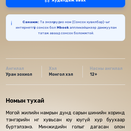
Худалдаж авах
Санамж:
Та энэхүү аудио ном (Сонсох хувилбар)-ыг
ℹ️
интернетгүй сонсох бол
Mbook
аппликэйшнээр дамжуулан
татаж аваад сонсох боломжтой.
Ангилал
Хэл
Насны ангилал
Уран зохиол
Монгол хэл
12+
Номын тухай
Могой жилийн намрын дунд сарын шинийн хоринд
тэнгэрийн өнгө хувьсан юу юугүй хур буухаар
бүртэлзэнэ. Минжидийн голыг дагасан олон