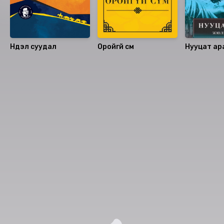
Нүүдэл суудал
Оройгүй сүм
Нууцат ар
Номын хэлэлцүүлэг
Номын талаар бусдад хуваалцаарай.
Сонсогчдын үнэлгээ, сэтгэгдэл
0