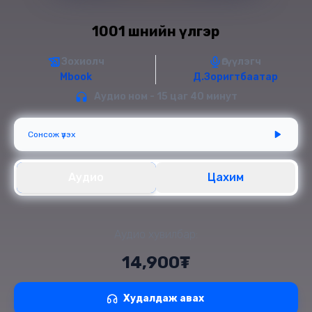
1001 шөнийн үлгэр
Зохиолч
Өгүүлэгч
Mbook
Д.Зоригтбаатар
Аудио ном - 15 цаг 40 минут
Сонсож үзэх
Аудио
Цахим
Аудио хувилбар:
14,900₮
Худалдаж авах