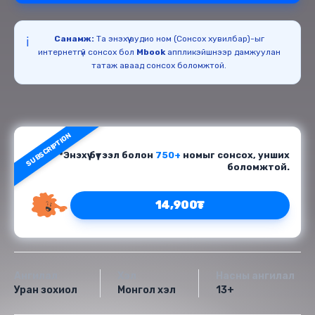
Санамж:
Та энэхүү аудио ном (Сонсох хувилбар)-ыг
ℹ️
интернетгүй сонсох бол
Mbook
аппликэйшнээр дамжуулан
татаж аваад сонсох боломжтой.
SUBSCRIPTION
*Энэхүү бүтээл болон
750+
номыг сонсох, унших
боломжтой.
14,900₮
Ангилал
Хэл
Насны ангилал
Уран зохиол
Монгол хэл
13+