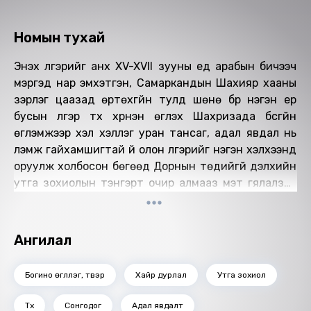
Номын тухай
Энэхүү үлгэрийг анх XV-XVII зууны үед арабын бичээч
мэргэд нар эмхэтгэн, Самаркандын Шахияр хааны
зэрлэг цаазад өртөхгүйн тулд шөнө бүр нэгэн ер
бусын үлгэр түүх хүүрнэн өгүүлэх Шахризада бүсгүйн
өгүүлэмжээр хэл хэллэг уран тансаг, адал явдал нь
үлэмж гайхамшигтай үй олон үлгэрийг нэгэн хэлхээнд
оруулж холбосон бөгөөд Дорнын төдийгүй дэлхийн
утга зохиолын тэнгэрт очир алмааз мэт гялалзах
нэгэн сод бүтээл болж чадсан байна.
Сонирхолтой нь энэ үлгэрийн гол баатар Шахияр
хаан бол Дундад Азийн Монголын нэгэн улсын
Ангилал
хаан гэсэн мэдээлэл байдаг.
"Арабын мянга нэгэн шөнийн үлгэр"-ийн уг эх нь
Богино өгүүллэг, түүвэр
Хайр дурлал
Утга зохиол
одоо бидний уншиж буйгаас хэдэн арав дахин том
бөгөөд хүнд хэцүү хэллэгтэй юм.
Түүх
Сонгодог
Адал явдалт