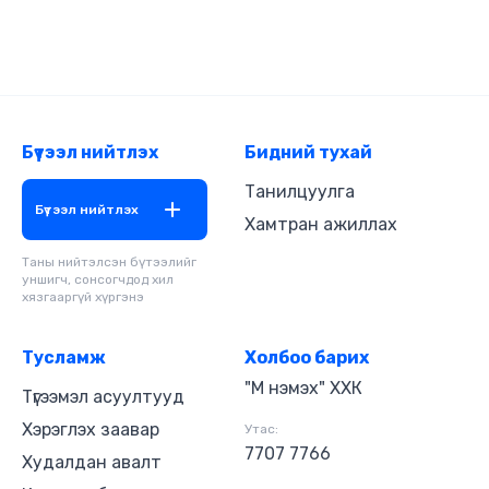
цувралын өмнөх ном болох “Өдрийн зүүд”-ийн
нэгэн адил олон янзын сэдвүүд бүхий богино
өгүүллэгүүдийг энд багтаалаа. Эдгээр
өгүүллэгүүд уух кофены чинь амтыг нэмж,
урагшлах замд тань урам өгнө гэдэгт итгэж
байна. Танд сайн сайхныг хүсье. -Зохиогч
Бүтээл нийтлэх
Бидний тухай
Танилцуулга
Бүтээл нийтлэх
Хамтран ажиллах
Таны нийтэлсэн бүтээлийг
уншигч, сонсогчдод хил
хязгааргүй хүргэнэ
Тусламж
Холбоо барих
"М нэмэх" ХХК
Түгээмэл асуултууд
Хэрэглэх заавар
Утас:
7707 7766
Худалдан авалт