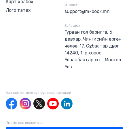
Карт холбох
И-мэйл:
Лого татах
support@m-book.mn
Байршил:
Гурван гол барилга, 6
давхар, Чингисийн өргөн
чөлөө-17, Сүхбаатар дүүрэг -
14240, 1-р хороо,
Улаанбаатар хот, Монгол
Улс
Биднийг сошиал сувгууд дээр дагаaрай
Промо код идэвхжүүлэх