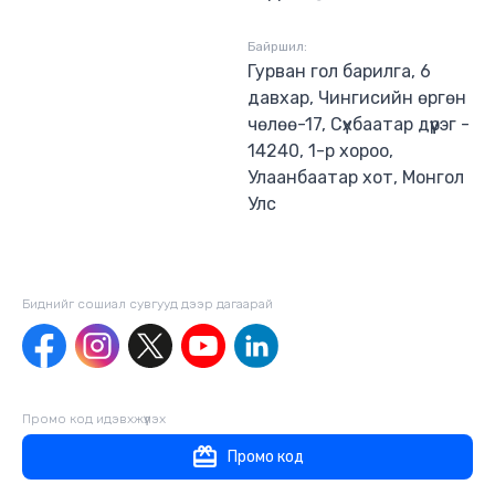
Байршил:
Гурван гол барилга, 6
давхар, Чингисийн өргөн
чөлөө-17, Сүхбаатар дүүрэг -
14240, 1-р хороо,
Улаанбаатар хот, Монгол
Улс
Биднийг сошиал сувгууд дээр дагаaрай
Промо код идэвхжүүлэх
Промо код