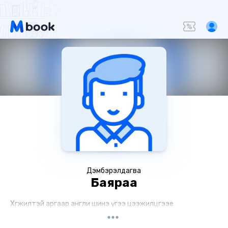
Дэмбэрэлдагва
Баяраа
Хөгжилтэй аргаар англи шинэ үгээ цээжилцгээе