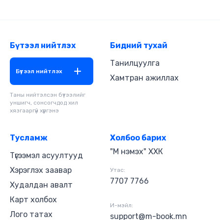
нутгийн хэмжээ, албан ёсны хэл, мөнгөний
нэгж зэрэг үндсэн мэдээллийг мэдэж авах юм.
Хэрвээ та хүүхдэдээ цээжлүүлэх гэж байгаа бол үйл
явдлыг дэлгэрүүлж, дүрд хувиран тайлбарлаарай.
Гэр бүл, үр хүүхэд, найз нөхөдтэйгөө хамт хөгжөөнт
Бүтээл нийтлэх
Бидний тухай
тоглоом болгон цээжлээрэй!
Танилцуулга
Бүтээл нийтлэх
Хамтран ажиллах
Таны нийтэлсэн бүтээлийг
уншигч, сонсогчдод хил
хязгааргүй хүргэнэ
Тусламж
Холбоо барих
"М нэмэх" ХХК
Түгээмэл асуултууд
Хэрэглэх заавар
Утас:
7707 7766
Худалдан авалт
Карт холбох
И-мэйл:
Лого татах
support@m-book.mn