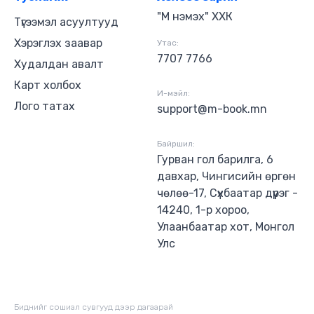
"М нэмэх" ХХК
Түгээмэл асуултууд
Хэрэглэх заавар
Утас:
7707 7766
Худалдан авалт
Карт холбох
И-мэйл:
Лого татах
support@m-book.mn
Байршил:
Гурван гол барилга, 6
давхар, Чингисийн өргөн
чөлөө-17, Сүхбаатар дүүрэг -
14240, 1-р хороо,
Улаанбаатар хот, Монгол
Улс
Биднийг сошиал сувгууд дээр дагаaрай