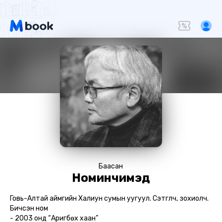
Баасан
Номинчимэд
Говь-Алтай аймгийн Халиун сумын уугуул. Сэтгүүлч, зохиолч.
Бичсэн ном
- 2003 онд “Аригбөх хаан”