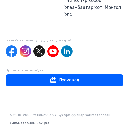
14240, 1-р хороо,
болох уран зөгнөлт зохиолын хэлбэрээр
Улаанбаатар хот, Монгол
бичигдсэн уг бүтээл та бүхнийг гайхшруулах
Улс
болно. Уг зөгнөлт романы дүрүүдийн гайхам
сонирхмоор онцлог шинж чанар, үйл явдлын
далайц, хурц өрнөл, түр зуур ч нүд буруулахын
аргагүй сонирхолтой толгой эргэм, үйл явдал
хоорондын авцалдаа нь зөгнөлт, адал явдалт
Биднийг сошиал сувгууд дээр дагаaрай
романуудад уншигчдын зүгээс, ялангуяа
толгой ажиллуулсан ээдрээт адал явдалд
дуртай уншигч түмний зүгээс тавих
шаардлагыг нэг шат ахиулсан гайхалтай
бүтээл учир эрхэм уншигч танд ч таалагдана
Промо код идэвхжүүлэх
гэдэгт итгэж байна.
Промо код
© 2018-2025 "М нэмэх" ХХК. Бүх эрх хуулиар хамгаалагдсан.
Үйлчилгээний нөхцөл