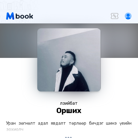
Өлзийбат
Орших
Уран зөгнөлт адал явдалт төрлөөр бичдэг шинэ үеийн
зохиолч