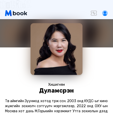
Хишигням
Дуламсүрэн
Төв аймгийн Зуунмод хотод төрж өссөн. 2003 онд КУДС-ыг кино
жүжгийн зохиолч сэтгүүлч мэргэжлээр, 2022 онд ОХУ-ын
Москва хот дахь М.Горькийн нэрэмжит Утга зохиолын дээд