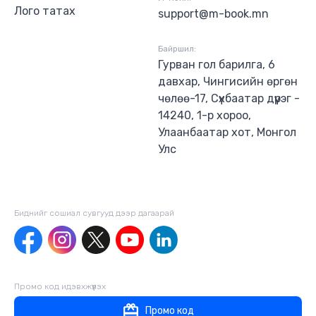
Лого татах
support@m-book.mn
Байршил:
Гурван гол барилга, 6
давхар, Чингисийн өргөн
чөлөө-17, Сүхбаатар дүүрэг -
14240, 1-р хороо,
Улаанбаатар хот, Монгол
Улс
Биднийг сошиал сувгууд дээр дагаaрай
Промо код идэвхжүүлэх
Промо код