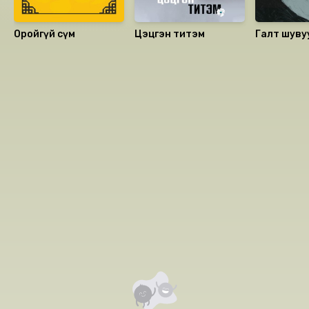
Оройгүй сүм
Цэцгэн титэм
Галт шуву
Номын хэлэлцүүлэг
Номын талаар бусдад хуваалцаарай.
Сонсогчдын үнэлгээ, сэтгэгдэл
0