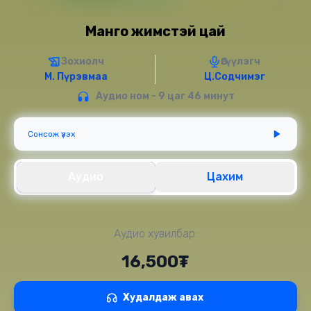
Манго жимстэй цай
Зохиолч
Өгүүлэгч
М. Пүрэвмаа
Ц.Содчимэг
Аудио ном - 9 цаг 46 минут
Сонсож үзэх
Аудио
Цахим
Аудио хувилбар:
16,500₮
Худалдаж авах