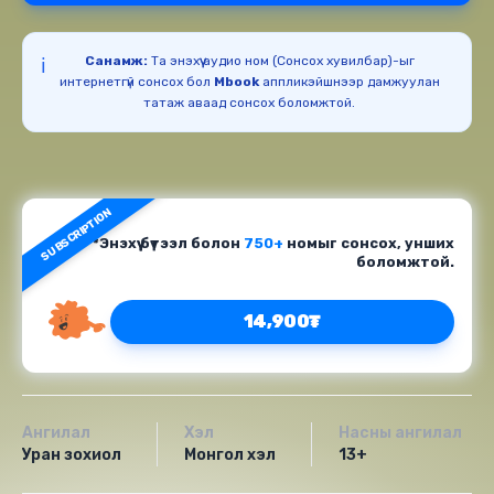
Санамж:
Та энэхүү аудио ном (Сонсох хувилбар)-ыг
ℹ️
интернетгүй сонсох бол
Mbook
аппликэйшнээр дамжуулан
татаж аваад сонсох боломжтой.
SUBSCRIPTION
*Энэхүү бүтээл болон
750+
номыг сонсох, унших
боломжтой.
14,900₮
Ангилал
Хэл
Насны ангилал
Уран зохиол
Монгол хэл
13+