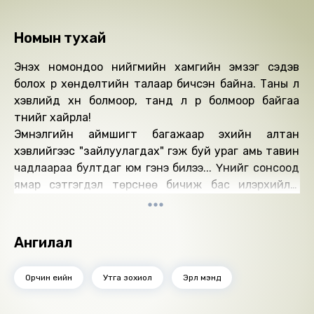
Номын тухай
Энэхүү номондоо нийгмийн хамгийн эмзэг сэдэв
болох үр хөндөлтийн талаар бичсэн байна. Таны л
хэвлийд хүн болмоор, танд л үр болмоор байгаа
түүнийг хайрла!
Эмнэлгийн аймшигт багажаар эхийн алтан
хэвлийгээс "зайлуулагдах" гэж буй ураг амь тавин
чадлаараа бултдаг юм гэнэ билээ... Үүнийг сонсоод
ямар сэтгэгдэл төрснөө бичиж бас илэрхийлж
барамгүй.
Үр хөндүүлэх "гачлант" зовлонг үзээгүй, тойрч гарсан
бүсгүй хүн ховор биз ээ... Хэрэв үзээгүй бол, хайртай
Ангилал
гэргийдээ, бүсгүйдээ энэ зовлонг үзүүлээгүй бол хувь
тавилангийн тань өмнө таны төлөө талархая...
Орчин үеийн
Утга зохиол
Эрүүл мэнд
Зохиолч: А.Пүрэвмаа