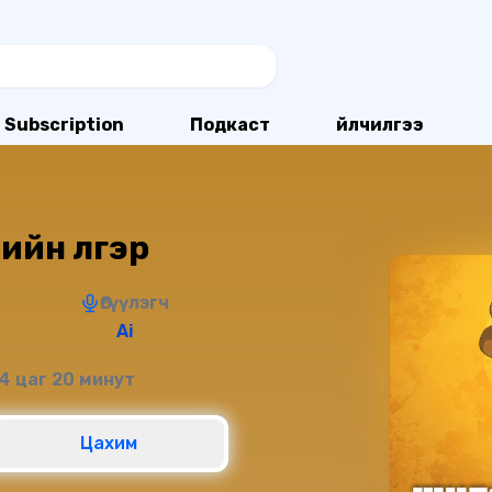
Subscription
Подкаст
Үйлчилгээ
рийн үлгэр
Өгүүлэгч
Ai
4 цаг 20 минут
Цахим