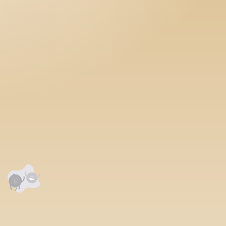
гэтэлж сайн заяан
төрөхүй
аалцаарай.
 сэтгэгдэл
0
анхны үнэлгээг өгнө үү ⭐⭐⭐⭐⭐