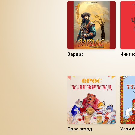
Зардас
Чингис
I
Санал болгох
Орос үлгэрүүд
Үүлэн 