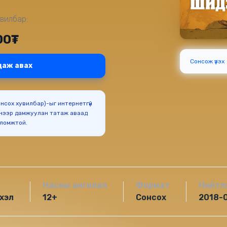
вилбар:
00₮
Сонсож үзэх
даж авах
Сонсох хувилбар)-ыг интернетгүй
нээр дамжуулан татаж аваад
оломжтой.
Насны ангилал
Формат
Нийтл
хэл
12+
Сонсох
2018-