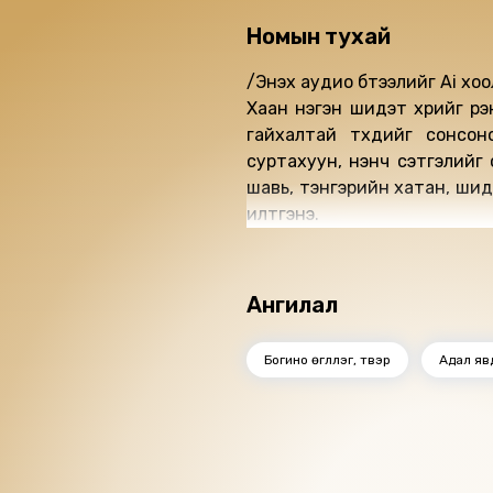
Номын тухай
/Энэхүү аудио бүтээлийг Ai 
Хаан нэгэн шидэт хүүрийг үү
гайхалтай түүхүүдийг сонсо
суртахуун, үнэнч сэтгэлийг сор
шавь, тэнгэрийн хатан, шидэт
илтгэнэ.
Ангилал
Богино өгүүллэг, түүвэр
Адал яв
Ижил төстэй номнууд