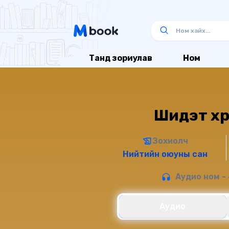
Танд зориулав
Ном
Шидэт хүү
Зохиолч
Нийтийн оюуны сан
Аудио ном - 
Аудио