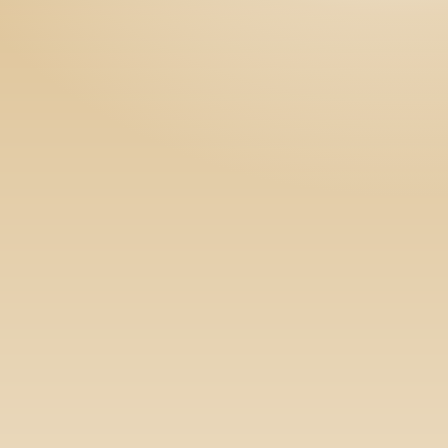
Номын хэлэлцүүлэг
Номын талаар бусдад хув
Сонсогчдын үнэлгээ,
Номд хамгийн 