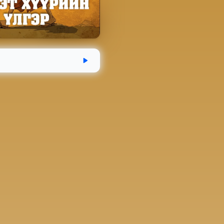
эгдсэн
Хугацаа
Аудио номын хэм
04-12
4 цаг 20 минут
358.1 MB