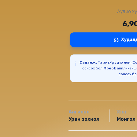
Аудио ху
6,9
Худал
Санамж:
Та энэхүү аудио ном (
ℹ️
сонсох бол
Mbook
аппликэйш
сонсох б
Ангилал
Хэл
Уран зохиол
Монгол 