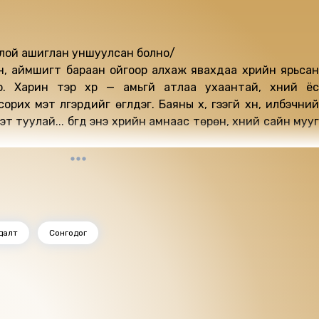
хоолой ашиглан уншуулсан болно/
рэн, аймшигт бараан ойгоор алхаж явахдаа хүүрийн ярьсан
но. Харин тэр хүүр — амьгүй атлаа ухаантай, хүний ёс
их мэт үлгэрүүдийг өгүүлдэг. Баяны хүү, үгээгүй хүн, илбэчний
 туулай... бүгд энэ хүүрийн амнаас төрөн, хүний сайн мууг
далт
Сонгодог