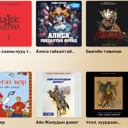
 хааны нууц түүх
Алиса гайхалтай
Бөөгийн тавилан
оронд
бор
Айн Жалудын домог
Үхэл, зуурдаас