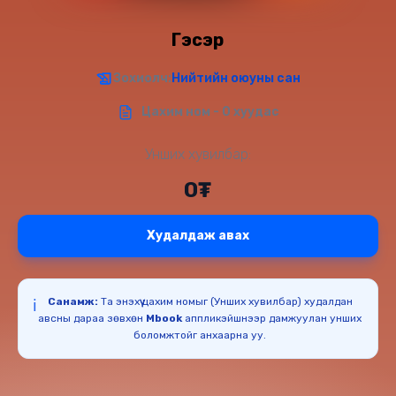
Гэсэр
Зохиолч:
Нийтийн оюуны сан
Цахим ном - 0 хуудас
Унших хувилбар:
0₮
Худалдаж авах
Санамж:
Та энэхүү цахим номыг (Унших хувилбар) худалдан
ℹ️
авсны дараа зөвхөн
Mbook
аппликэйшнээр дамжуулан унших
боломжтойг анхаарна уу.