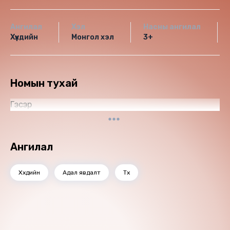
Ангилал
Хэл
Насны ангилал
Хүүхдийн
Монгол хэл
3+
Номын тухай
Гэсэр
Ангилал
Хүүхдийн
Адал явдалт
Түүх
Санал болгох