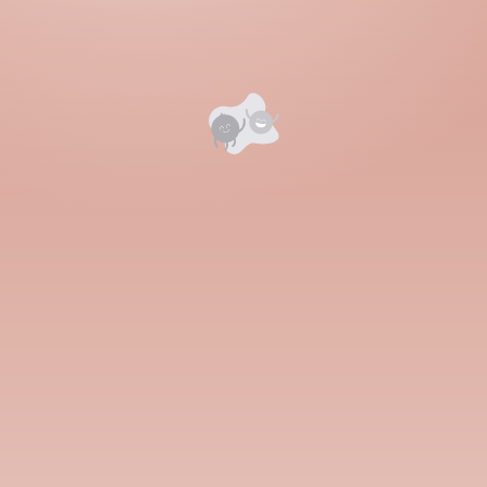
Номд хамгийн анхны үнэлгээг өгнө үү ⭐⭐⭐⭐⭐