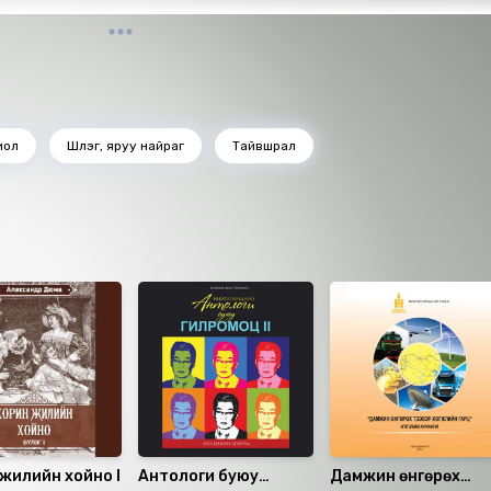
иол
Шүлэг, яруу найраг
Тайвшрал
жилийн хойно I
Антологи буюу
Дамжин өнгөрөх