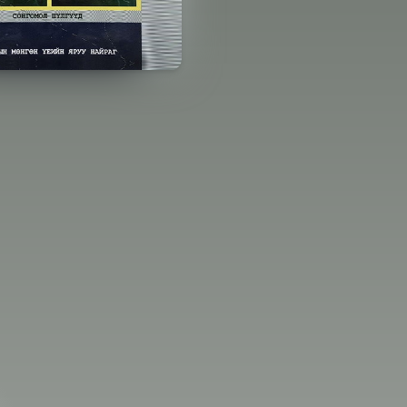
эгдсэн
Хуудасны тоо
Зохиолч
03-02
0 хуудас
Д. Оюунчимэг