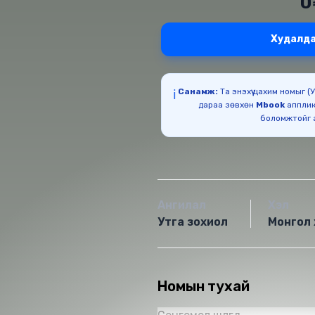
0
Худалда
Санамж:
Та энэхүү цахим номыг 
ℹ️
дараа зөвхөн
Mbook
апплик
Ангилал
Хэл
Утга зохиол
Монгол 
Номын тухай