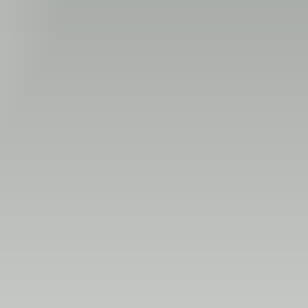
шилдэг өгүүллэгүүд
түүх