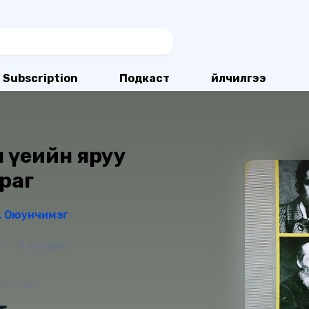
Subscription
Подкаст
Үйлчилгээ
н үеийн яруу
раг
. Оюунчимэг
 - 0 хуудас
вилбар: