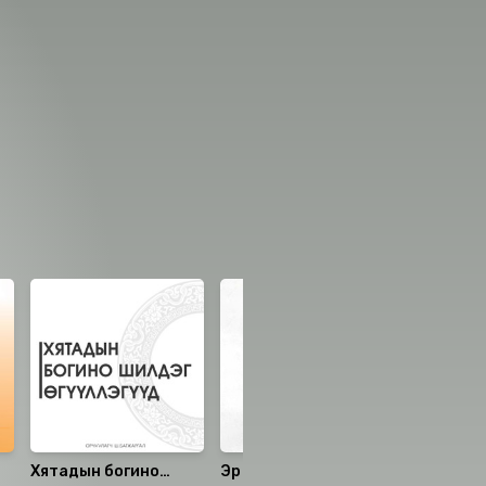
Хятадын богино
Эр хүүрнэл
Казиног 