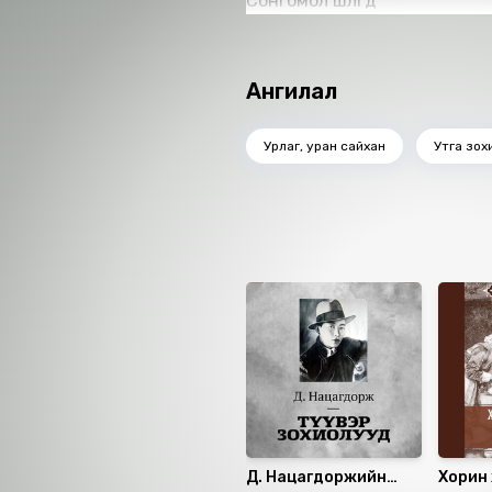
Сонгомол шүлгүүд
Ангилал
Урлаг, уран сайхан
Утга зох
Санал болгох
Д. Нацагдоржийн
Хорин 