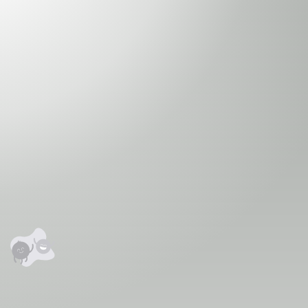
Гилромоц 2
тээвэр хөгжлийн
гарц
аалцаарай.
сэтгэгдэл
0
анхны үнэлгээг өгнө үү ⭐⭐⭐⭐⭐