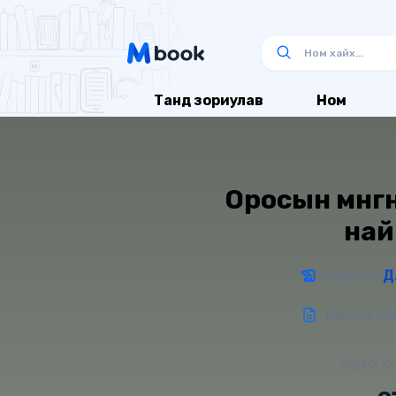
Танд зориулав
Ном
Оросын мөнгө
най
Зохиолч:
Д
Цахим ном
Унших ху