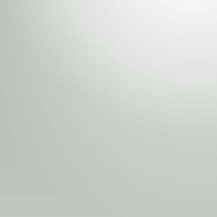
түүвэр зохиолууд
Номын хэлэлцүүлэг
Номын талаар бусдад хув
Уншигчдын үнэлгээ, 
Номд хамгийн 