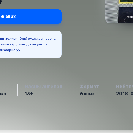
₮
ж авах
(Унших хувилбар) худалдан авсны
эйшнээр дамжуулан унших
боломжтойг анхаарна уу.
Насны ангилал
Формат
Нийтл
хэл
13+
Унших
2018-