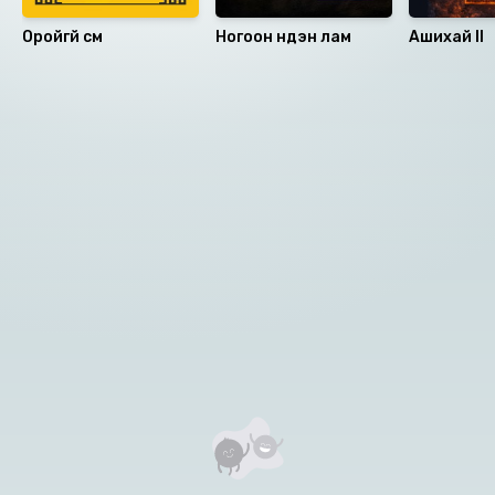
Оройгүй сүм
Ногоон нүдэн лам
Ашихай II
Номын хэлэлцүүлэг
Номын талаар бусдад хуваалцаарай.
Уншигчдын үнэлгээ, сэтгэгдэл
0