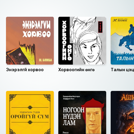
Ижил төстэй номнууд
Энэрэлгүй хорвоо
Хорвоогийн өнгө
Талын цэц
Санал болгох