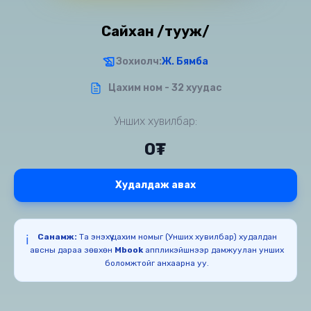
Сайхан /тууж/
Зохиолч:
Ж. Бямба
Цахим ном - 32 хуудас
Унших хувилбар:
0₮
Худалдаж авах
Санамж:
Та энэхүү цахим номыг (Унших хувилбар) худалдан
ℹ️
авсны дараа зөвхөн
Mbook
аппликэйшнээр дамжуулан унших
боломжтойг анхаарна уу.