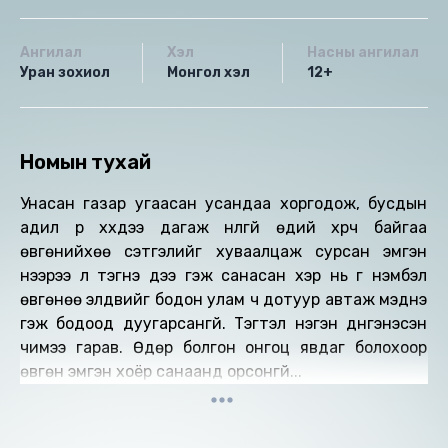
Ангилал
Хэл
Насны ангилал
Уран зохиол
Монгол хэл
12+
Номын тухай
Унасан газар угаасан усандаа хоргодож, бусдын
адил үр хүүхдээ дагаж нүүлгүй өдий хүрч байгаа
өвгөнийхөө сэтгэлийг хуваалцаж сурсан эмгэн
нээрээ л тэгнэ дээ гэж санасан хэр нь үг нэмбэл
өвгөнөө элдвийг бодон улам ч дотуур автаж мэднэ
гэж бодоод дуугарсангүй. Тэгтэл нэгэн дүнгэнэсэн
чимээ гарав. Өдөр болгон онгоц явдаг болохоор
өвгөн эмгэн хоёр санаанд орсонгүй...