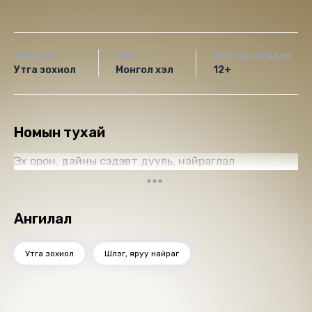
Ангилал
Хэл
Насны ангилал
Утга зохиол
Монгол хэл
12+
Номын тухай
Эх орон, дайны сэдэвт дууль, найраглал
Ангилал
Утга зохиол
Шүлэг, яруу найраг