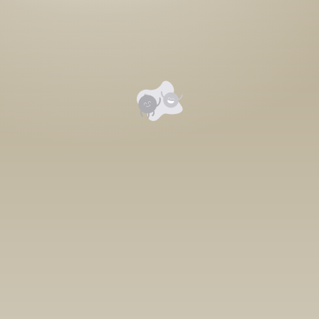
Уншигчдын үнэлгээ, сэтгэгдэл
0
Номд хамгийн анхны үнэлгээг өгнө үү ⭐⭐⭐⭐⭐