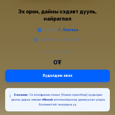
Эх орон, дайны сэдэвт дууль,
найраглал
Зохиолч:
Г. Лхагваа
Цахим ном - 33 хуудас
Унших хувилбар:
0₮
Худалдаж авах
Санамж:
Та энэхүү цахим номыг (Унших хувилбар) худалдан
ℹ️
авсны дараа зөвхөн
Mbook
аппликэйшнээр дамжуулан унших
боломжтойг анхаарна уу.