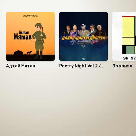
Санал болгох
Адтай Мятав
Poetry Night Vol.2 /
Эр хүүрнэл
Яруу найргийн үдэш/
Номын хэлэлцүүлэг
Номын талаар бусдад хуваалцаарай.