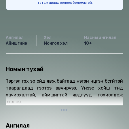
татаж аваад сонсох боломжтой.
Ангилал
Хэл
Насны ангилал
Аймшгийн
Монгол хэл
18+
Номын тухай
Тэргэл гэх эр ойд явж байгаад нэгэн нүцгэн бүсгүйтэй
тааралдаад гэртээ авчирчээ. Үүнээс хойш түүнд
хачирхалтай, аймшигтай явдлууд тохиолдож
эхэлнэ.
Ангилал