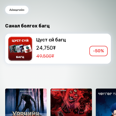
Аймшгийн
Санал болгох багц
Цуст сүй багц
24,750₮
-50%
49,500₮
Ижил төстэй номнууд