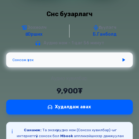
Сүнс бузарлагч
Зохиолч
Өгүүлэгч
Ө. Орших
Б.Ганболд
Аудио ном - 1 цаг 56 минут
Сонсож үзэх
Аудио хувилбар:
9,900₮
Худалдаж авах
Санамж:
Та энэхүү аудио ном (Сонсох хувилбар)-ыг
ℹ️
интернетгүй сонсох бол
Mbook
аппликэйшнээр дамжуулан