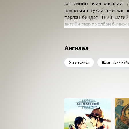
сэтгэлийн өчил хүүрнэлийг дагнан бичигдсэнээрээ онцлогтой. Са
цэцэгсийн тухай ажиглан д
тэрлэн бичдэг. Түүний шүлги
энгийн үгээр үг холбон бичи
Ангилал
Утга зохиол
Шүлэг, яруу най
Ижил төстэй номнууд