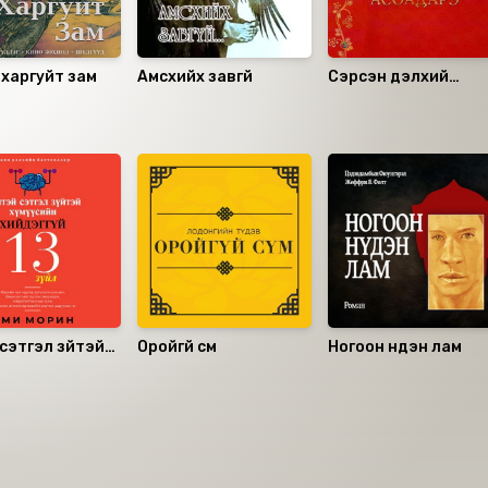
харгуйт зам
Амсхийх завгүй
Сэрсэн дэлхий
АСОАДАРЭ
 сэтгэл зүйтэй
Оройгүй сүм
Ногоон нүдэн лам
йн хийдэггүй 13