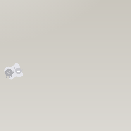
аалцаарай.
сэтгэгдэл
0
анхны үнэлгээг өгнө үү ⭐⭐⭐⭐⭐