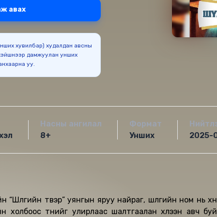
ж авах
(Унших хувилбар) худалдан авсны
эйшнээр дамжуулан унших
боломжтойг анхаарна уу.
Насны ангилал
Формат
Нийтл
хэл
8+
Унших
2025-
“Шүлгийн түүвэр” уянгын яруу найраг, шүлгийн ном нь хүн