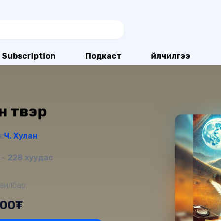
Subscription
Подкаст
Үйлчилгээ
 түүвэр
:
Ч. Хулан
- 228 хуудас
вилбар:
000₮