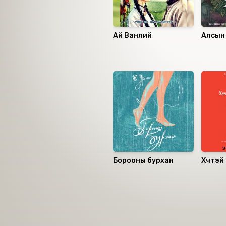
Ай Ванлий
Алсын 
Санал болгох
Борооны бурхан
Хүчтэй
хүмүүси
зүйл