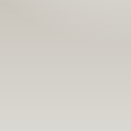
Номын хэлэлцүүлэг
Номын талаар бусдад хув
Уншигчдын үнэлгээ, 
Номд хамгийн 