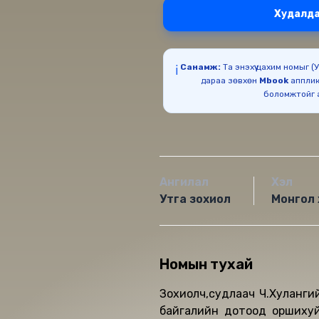
Худалда
Санамж:
Та энэхүү цахим номыг 
ℹ️
дараа зөвхөн
Mbook
апплик
Ангилал
Хэл
Утга зохиол
Монгол 
Номын тухай
Зохиолч,судлаач Ч.Хулангийн 
байгалийн дотоод оршихуйн холбоос түүнийг улирлаас шалтгаалан хүлээн авч буй