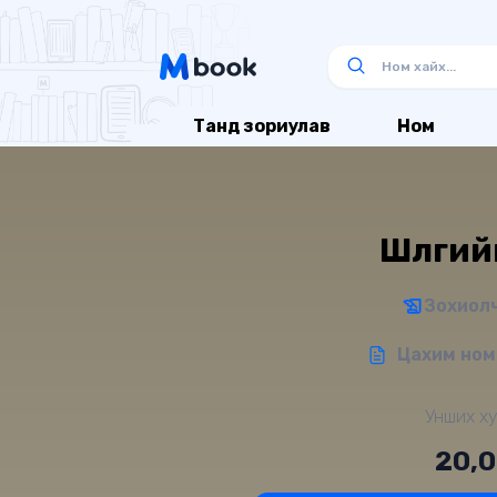
Танд зориулав
Ном
Шүлгийн
Зохиолч
Цахим ном 
Унших ху
20,