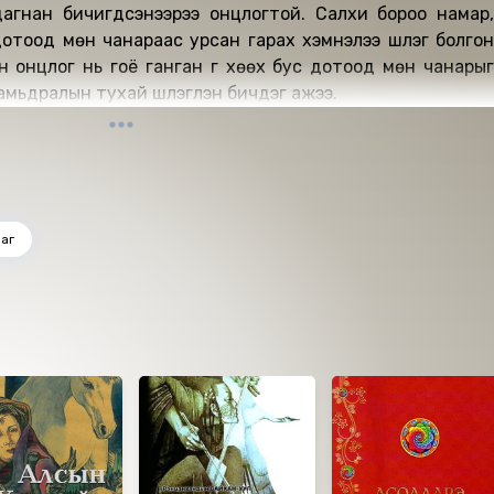
лхи бороо намар,
отоод мөн чанараас урсан гарах хэмнэлээ шүлэг болгон
йн онцлог нь гоё ганган үг хөөх бус дотоод мөн чанарыг
ж амьдралын тухай шүлэглэн бичдэг ажээ.
раг