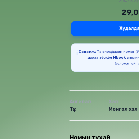
29,
Худалда
Санамж:
Та энэхүү цахим номыг 
ℹ️
дараа зөвхөн
Mbook
апплик
Ангилал
Хэл
Түүх
Монгол хэл
Номын тухай