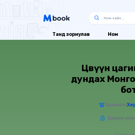
Танд зориулав
Ном
Цөвүүн цаг
дундах Монго
бо
Зохиолч:
Хе
Цахим ном 
Унших ху