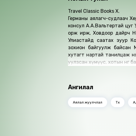
Travel Classic Books X.
Германы аялагч-судлаач Хе
консул А.А.Вальтертай цуг 
орж ирж, Ховдоор дайрч Ний
Улиастайд саатах зуур Кон
зохион байгуулж байсан 
хутагт нартай танилцаж нөхө
уулзсан хүмүүс, хотын өнгө б
Ангилал
Аялал жуулчлал
Түүх
А
Ижил төстэй номнууд