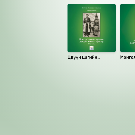
Цөвүүн цагийн
Монго
эрчлээс дундах
хоргод
Монгол орноор (2-р
боть)
Номын хэлэлцүүлэг
Номын талаар бусдад хув
Уншигчдын үнэлгээ, 