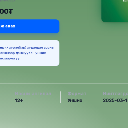
000₮
ж авах
(Унших хувилбар) худалдан авсны
эйшнээр дамжуулан унших
боломжтойг анхаарна уу.
Насны ангилал
Формат
Нийтлэгд
12+
Унших
2025-03-1