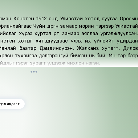
рман Констен 1912 онд Улиастай хотод суугаа Оросын
Урианхайгаас Чуйн дөргөн замаар морин тэргээр Улиастай
слэл хүрээ хүртэл өртөө замаар аяллаа үргэлжлүүлсэн.
стен хотыг хятадуудаас чөлөөлөх их үйлсийг удирдан
Манлай баатар Дамдинсүрэн, Жалханз хутагт, Дилов
рлөсөн тухайгаа дэлгэрэнгүй бичсэн нь бий. Мөн тэр бээр
айдлыг гэрэл зурагт үлдээж мөнхөлсөн нэгэн.
дал явдалт