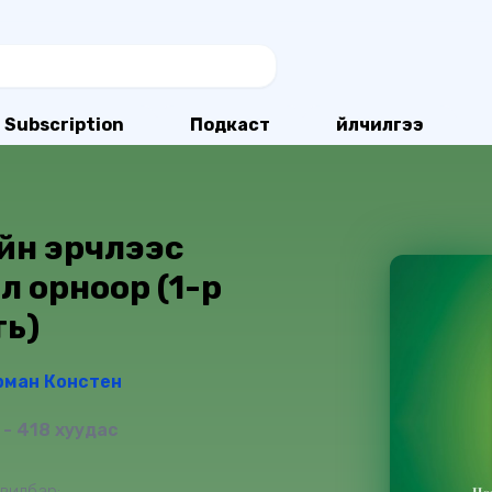
Subscription
Подкаст
Үйлчилгээ
ийн эрчлээс
л орноор (1-р
ть)
рман Констен
- 418 хуудас
вилбар: