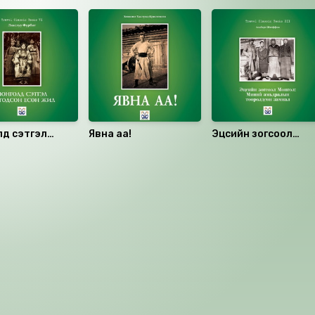
лд сэтгэл
Явна аа!
Эцсийн зогсоол
сон есөн жил
Монгол: Миний
амьдралын төөрөлдсөн
замнал
аалцаарай.
сэтгэгдэл
0