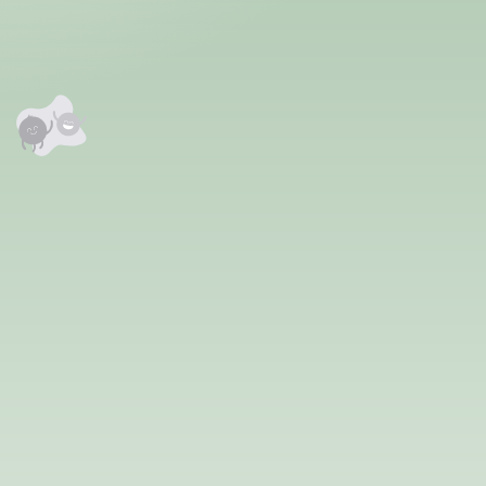
анхны үнэлгээг өгнө үү ⭐⭐⭐⭐⭐