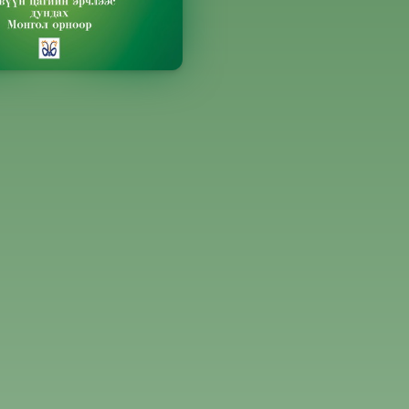
сэн
Хуудасны тоо
Зохиолч
2
418 хуудас
Херман Констен