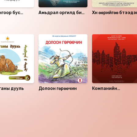
нгоор бус
Амьдрал оргилд биш
Хүн өөрийгөө бүтээдэ
гоор удирдуул
бэлд
ганы дууль
Долоон гөрөөчин
Компанийн
менежментийг танд
хялбараар зөвлөе...