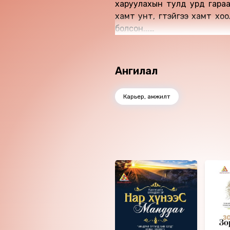
харуулахын тулд урд гараар
хамт унт, үгтэйгээ хамт хоол
болсон...
Өгүүлэгч: Э.Алтангэрэл
Найруулагч: Д.Баярнэмэх, М.
"МBOOK" студид бүтээв.
Ангилал
Зохиогчийн эрх хуулиар хам
Карьер, амжилт
Ижил төстэй номнууд