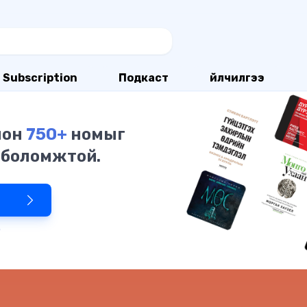
Subscription
Подкаст
Үйлчилгээ
олон
750+
номыг
 боломжтой.
р