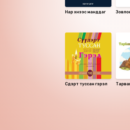
Нар хүнээс манддаг
Зовло
зорил
Санал болгох
Сүүдэрт туссан гэрэл
Тарва
Номын хэлэлцүүлэг