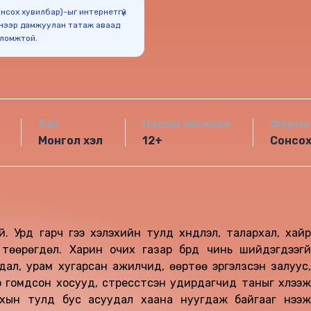
Сонсох хувилбар)-ыг интернетгүй
нээр дамжуулан татаж аваад
оломжтой.
Хэл
Насны ангилал
Форма
Монгол хэл
12+
Сонсо
й. Урд гарч үгээ хэлэхийн тулд хүндлэл, талархал, хайр
төөрөгдөл. Харин очих газар бүрд чинь шийдэгдээгүй
дал, урам хугарсан ажилчид, өөртөө эргэлзсэн залуус,
ээ гомдсон хосууд, стресстсэн удирдагчид таныг хүлээж
ахын тулд бус асуудал хаана нуугдаж байгааг нээж