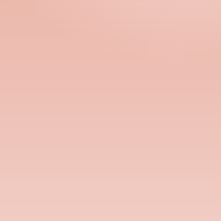
Номын талаар бусдад хув
Сонсогчдын үнэлгээ,
Номд хамгийн 