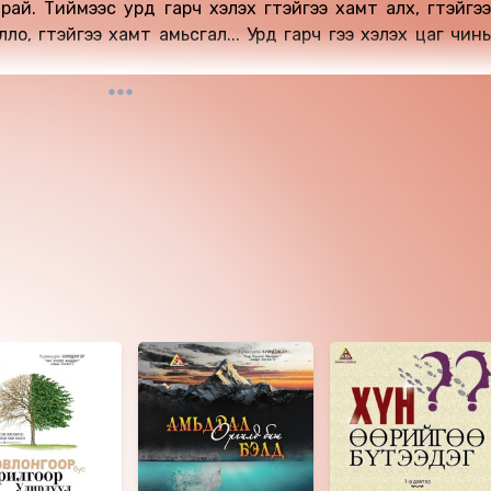
ай. Тиймээс урд гарч хэлэх үгтэйгээ хамт алх, үгтэйгээ
ло, үгтэйгээ хамт амьсгал... Урд гарч үгээ хэлэх цаг чинь
Сүрэнхорлоо
гаалагдсан 2025 он.