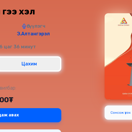
 үгээ хэл
Өгүүлэгч
Э.Алтангэрэл
6 цаг 36 минут
Цахим
вилбар:
000₮
Сонсож үзэх
даж авах