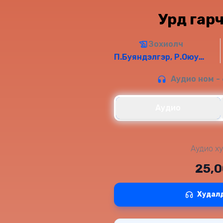
Урд гарч
Зохиолч
П.Буяндэлгэр, Р.Оюундарь
Аудио ном - 
Аудио
Аудио ху
25,
Худал