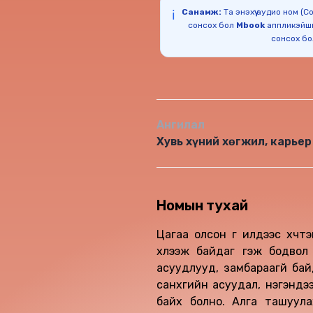
Санамж:
Та энэхүү аудио ном (
ℹ️
сонсох бол
Mbook
аппликэйш
сонсох б
Ангилал
Хувь хүний хөгжил, карьер
Номын тухай
Цагаа олсон үг илдээс хүчтэ
хүлээж байдаг гэж бодвол 
асуудлууд, замбараагүй бай
санхүүгийн асуудал, нэгэнд
байх болно. Алга ташуул