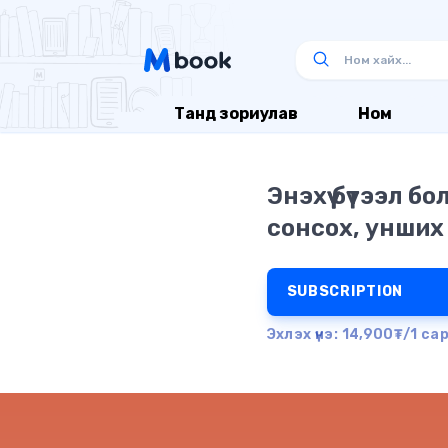
Танд зориулав
Ном
Энэхүү бүтээл б
сонсох, унших
SUBSCRIPTION
Эхлэх үнэ: 14,900₮/1 са