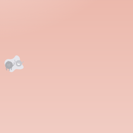
аалцаарай.
 сэтгэгдэл
0
анхны үнэлгээг өгнө үү ⭐⭐⭐⭐⭐