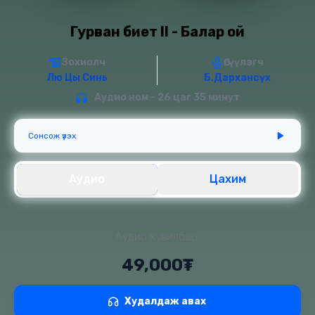
Гурван биет II - Балар ой
Зохиолч
Өгүүлэгч
Лю Цы Синь
Б.Дархансүх
Аудио ном - 26 цаг 35 минут
Сонсож үзэх
Аудио
Цахим
Аудио хувилбар:
49,000₮
Худалдаж авах