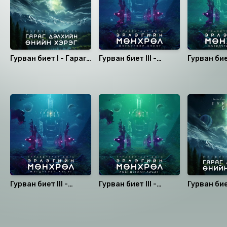
Гурван биет I - Гараг
Гурван биет III -
Гурван биет
дэлхийн өнийн хэрэг
Эрлэгийн мөнхрөл /1-р
Эрлэгийн м
хэсэг/
хэсэг/
Санал болгох
Гурван биет III -
Гурван биет III -
Гурван бие
Эрлэгийн мөнхрөл /1-р
Эрлэгийн мөнхрөл /2-р
дэлхийн өн
хэсэг/
хэсэг/