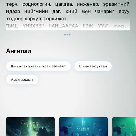
төрч, социологич, цагдаа, инженер, эрдэмтний
нүдээр нийгмийн дэг, хүний мөн чанарыг яруу
тодоор харуулж орхижээ.
"БИД ҮНЭХЭЭР ГАНЦААРАА ГЭЖ ҮҮ?" хэмээх
мөнхийн асуултад хариулт өгснийг энэхүү
зохиолоос сонсоорой.
Бүтээлийг уншсан: Б.Дархансүх
Ангилал
Найруулагч: Д.Баярнэмэх, М.Сүрэнхорлоо
"МBOOK" студид бүтээв.
Шинжлэх ухааны уран зөгнөлт
Шинжлэх ухаан
Зохиогчийн эрх хуулиар хамгаалагдсан 2024 он.
Адал явдалт
Ижил төстэй номнууд