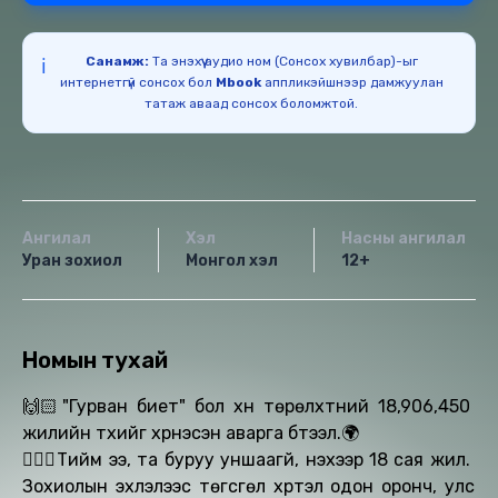
Санамж:
Та энэхүү аудио ном (Сонсох хувилбар)-ыг
ℹ️
интернетгүй сонсох бол
Mbook
аппликэйшнээр дамжуулан
татаж аваад сонсох боломжтой.
Ангилал
Хэл
Насны ангилал
Уран зохиол
Монгол хэл
12+
Номын тухай
🙌🏻"Гурван биет" бол хүн төрөлхтний 18,906,450
жилийн түүхийг хүүрнэсэн аварга бүтээл.🌍
💁🏻‍♂️Тийм ээ, та буруу уншаагүй, үнэхээр 18 сая жил.
Зохиолын эхлэлээс төгсгөл хүртэл одон оронч, улс