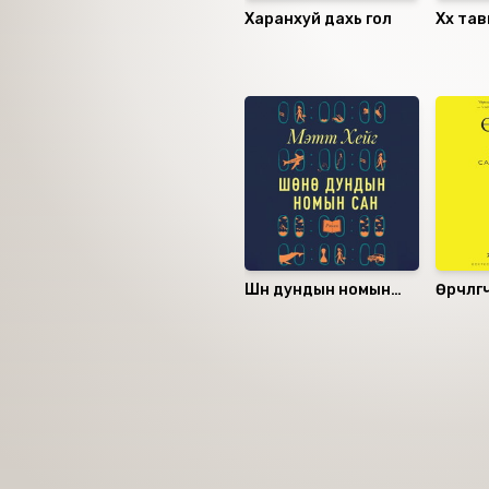
Харанхуй дахь гол
Хөх та
Санал болгох
Шөнө дундын номын
Өөрчлөг
сан
Номын хэлэлцүүлэг
Номын талаар бусдад хув