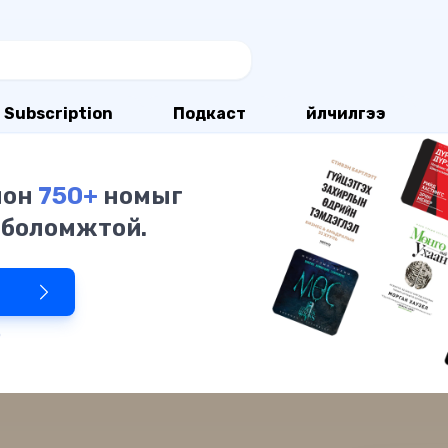
Subscription
Подкаст
Үйлчилгээ
олон
750+
номыг
 боломжтой.
р