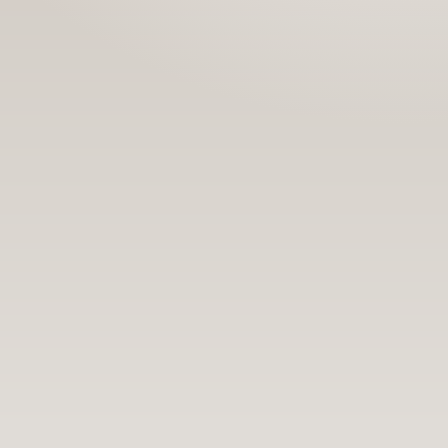
Сонсогчдын үнэлгээ,
Номд хамгийн 