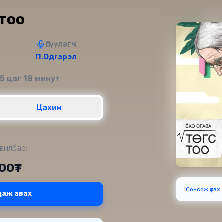
 тоо
Өгүүлэгч
П.Одгэрэл
 5 цаг 18 минут
Цахим
вилбар:
000₮
Сонсож үзэх
даж авах