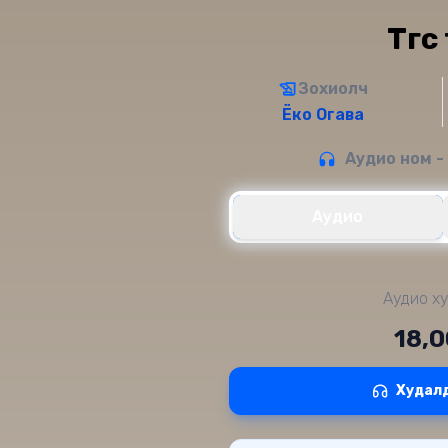
Төгс
Зохиолч
Ёко Огава
Аудио ном -
Аудио
Аудио ху
18,
Худал