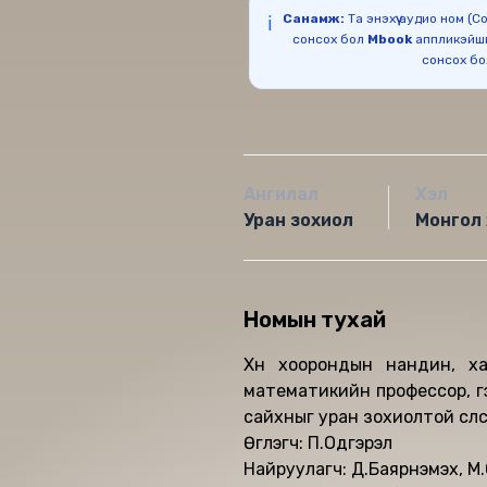
Санамж:
Та энэхүү аудио ном (
ℹ️
сонсох бол
Mbook
аппликэйш
сонсох б
Ангилал
Хэл
Уран зохиол
Монгол 
Номын тухай
Хүн хоорондын нандин, х
математикийн профессор, гэр
сайхныг уран зохиолтой сүл
Өгүүлэгч: П.Одгэрэл
Найруулагч: Д.Баярнэмэх, М.