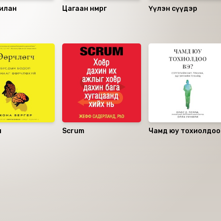
вилан
Цагаан нөмрөг
Үүлэн сүүдэр
ч
Scrum
Чамд юу тохиолдоо
вэ?
аалцаарай.