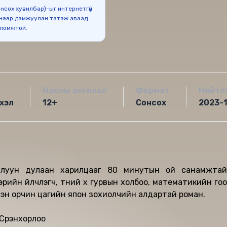
Сонсох хувилбар)-ыг интернетгүй
нээр дамжуулан татаж аваад
оломжтой.
Насны ангилал
Формат
Нийтл
хэл
12+
Сонсох
2023-
алуун дулаан харилцааг 80 минутын ой санамжтай
ийн үйлчлэгч, түүний хүү гурвын холбоо, математикийн гоо
сэн орчин цагийн япон зохиолчийн алдартай роман.
Сүрэнхорлоо