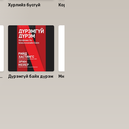
Хурлийз бүсгүй
Коралайн
Хайрын ц
Дүрэмгүй байх дүрэм
Мөнгөний ухаан
Төвөггүй