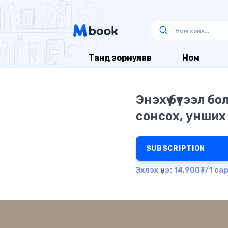
Танд зориулав
Ном
Энэхүү бүтээл б
сонсох, унших
SUBSCRIPTION
Эхлэх үнэ: 14,900₮/1 са