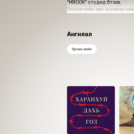
"МBOOK" студид бүтээв.
Зохиогчийн эрх хуулиар хам
Ангилал
Орчин үеийн
Ижил төстэй номнууд