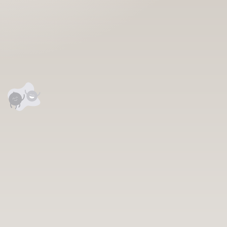
 сэтгэгдэл
0
анхны үнэлгээг өгнө үү ⭐⭐⭐⭐⭐