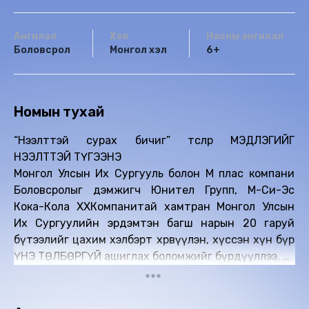
Ангилал
Хэл
Насны ангилал
Боловсрол
Монгол хэл
6+
Номын тухай
“Нээлттэй сурах бичиг” төслөөр МЭДЛЭГИЙГ
НЭЭЛТТЭЙ ТҮГЭЭНЭ
Монгол Улсын Их Сургууль болон М плас компани
Боловсролыг дэмжигч Юнител Групп, М-Си-Эс
Кока-Кола ХХКомпанитай хамтран Монгол Улсын
Их Сургуулийн эрдэмтэн багш нарын 20 гаруй
бүтээлийг цахим хэлбэрт хөрвүүлэн, хүссэн хүн бүр
ҮНЭ ТӨЛБӨРГҮЙ ашиглах боломжийг бүрдүүллээ.
Төслийн хүрээнд дээрх ном бүтээлүүд цахим
хэлбэрт шилжсэнээр олдоц муу, ховордсон сурах