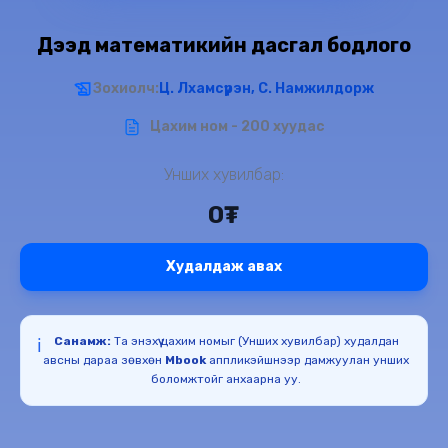
Дээд математикийн дасгал бодлого
Зохиолч:
Ц. Лхамсүрэн, С. Намжилдорж
Цахим ном - 200 хуудас
Унших хувилбар:
0₮
Худалдаж авах
Санамж:
Та энэхүү цахим номыг (Унших хувилбар) худалдан
ℹ️
авсны дараа зөвхөн
Mbook
аппликэйшнээр дамжуулан унших
боломжтойг анхаарна уу.