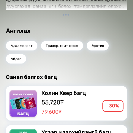
дуусгахад санаа өгч болох тэмдэглэлийг олохоор
Лоувен Кроуфордын гэрт очно. Веритигийн
замбараагүй ажлын өрөөнөөс өрөөл бусдын нүдэнд
өртөх ёсгүй дуртгалынх нь нооргийг санаандгүй
Ангилал
олдог. Тэрхүү дуртгалд гэр бүлийнх нь амьдрал
орвонгоороо эргэсэн шөнөөс авхуулаад
Адал явдалт
Трилер, гэмт хэрэг
Эротик
Веритигийн нуруу хүйт даам олон өчлийг агуулсан
байв.
Айдас
Онц сонирхолтой, гэнэтийн явдлаар дүүрэн салахын
аргагүй зохиол.
Санал болгох багц
Бүтээлийг уншсан: С.Цэндсүрэн, П.Отгонтуул
Найруулагч: Д.Баярнэмэх
Колин Хүүвер багц
"М Нэмэх" студид бүтээв.
55,720₮
-30%
Зохиогчийн эрх хуулиар хамгаалагдсан 2023 он.
79,600₮
Үгээр илэрхийлэмгүй багц