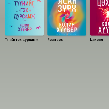
Түүнийг гэх дурсамж
Ясан зүрх
Цөхрөл
Номын хэлэлцүүлэг
Номын талаар бусдад хуваалцаарай.
Сонсогчдын үнэлгээ, сэтгэгдэл
0