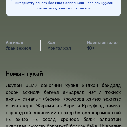
интернетгүй сонсох бол
Mbook
аппликэйшнээр дамжуулан
татаж аваад сонсох боломжтой.
Ангилал
Хэл
Насны ангилал
Уран зохиол
Монгол хэл
18+
Номын тухай
Лоувен Эшли санхүүгийн хувьд хүндхэн байдалд
орсон зохиолч бөгөөд амьдралд нэг л тохиох
ажлын саналыг Жереми Кроуфорд хэмээх эрхмээс
хүлээн авдаг. Жереми нь Верити Кроуфорд хэмээх
нэр хүндтэй зохиолчийн нөхөр бөгөөд харамсалтай
нь эхнэр нь осолд орсноос болж алдартай
цувралаа дуусгах боломжгүй болсон байв. Цувралыг