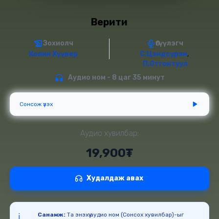
Верити
Зохиолч
Өгүүлэгч
Колин Хүүвер
С.Цэндсүрэн
,
П.Отгонтуул
Аудио ном - 8 цаг 35 минут
Сонсож үзэх
Аудио хувилбар:
19,900₮
Худалдаж авах
Санамж:
Та энэхүү аудио ном (Сонсох хувилбар)-ыг
ℹ️