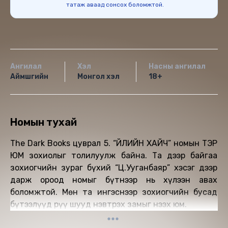
татаж аваад сонсох боломжтой.
Ангилал
Хэл
Насны ангилал
Аймшгийн
Монгол хэл
18+
Номын тухай
The Dark Books цуврал 5. “ҮЙЛИЙН ХАЙЧ” номын ТЭР
ЮМ зохиолыг толилуулж байна. Та дээр байгаа
зохиогчийн зураг бүхий “Ц.Ууганбаяр” хэсэг дээр
дарж ороод номыг бүтнээр нь хүлээн авах
боломжтой. Мөн та ингэснээр зохиогчийн бусад
бүтээлүүд рүү шууд нэвтрэх замыг нээх юм.