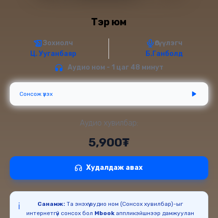
Тэр юм
Зохиолч
Өгүүлэгч
Ц. Ууганбаяр
Б.Ганболд
Аудио ном - 1 цаг 48 минут
Сонсож үзэх
Аудио хувилбар:
5,900₮
Худалдаж авах
Санамж:
Та энэхүү аудио ном (Сонсох хувилбар)-ыг
ℹ️
интернетгүй сонсох бол
Mbook
аппликэйшнээр дамжуулан