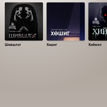
Шившлэг
Хөшиг
Хиймэл
Номын хэлэлцүүлэг
Номын талаар бусдад хуваалцаарай.
Сонсогчдын үнэлгээ, сэтгэгдэл
0