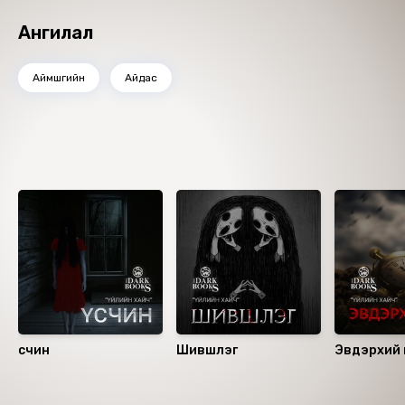
Ангилал
Аймшгийн
Айдас
Ижил төстэй номнууд
Үсчин
Шившлэг
Эвдэрхий 
Санал болгох