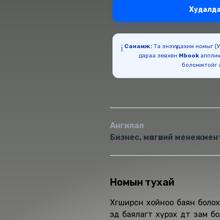
Худалда
Санамж:
Та энэхүү цахим номыг 
ℹ️
дараа зөвхөн
Mbook
апплик
Ангилал
Бизнес, мөнгөний менежмен
Номын тухай
Хөгширсөн хойноо баян бол
эд баялагт хүрэх дөт зам б