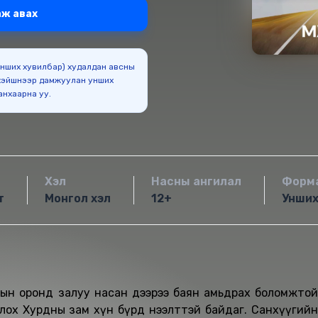
ж авах
(Унших хувилбар) худалдан авсны
эйшнээр дамжуулан унших
боломжтойг анхаарна уу.
Хэл
Насны ангилал
Форм
т
Монгол хэл
12+
Унши
охын оронд залуу насан дээрээ баян амьдрах боломжтой
олох Хурдны зам хүн бүрд нээлттэй байдаг. Санхүүгийн