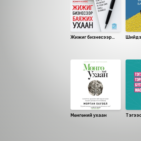
Жижиг бизнесээр
Шийдэ
баяжих ухаан
байда
Санал болгох
Мөнгөний ухаан
Тэгээ
бүтээх
төлөвл