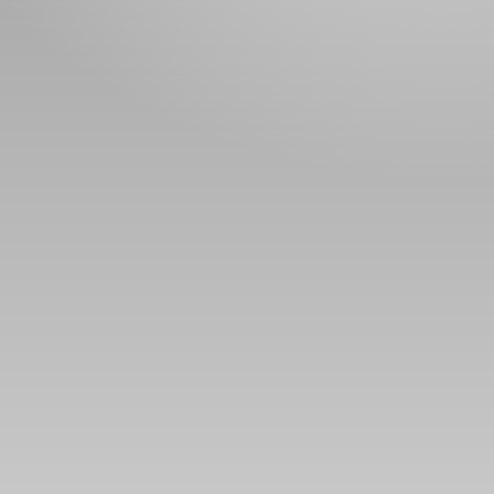
Номын хэлэлцүүлэг
Номын талаар бусдад хув
Уншигчдын үнэлгээ, 
Номд хамгийн 