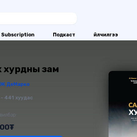
Subscription
Подкаст
Үйлчилгээ
х хурдны зам
Ж ДеМарко
- 441 хуудас
вилбар:
000₮