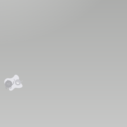
аалцаарай.
сэтгэгдэл
0
анхны үнэлгээг өгнө үү ⭐⭐⭐⭐⭐