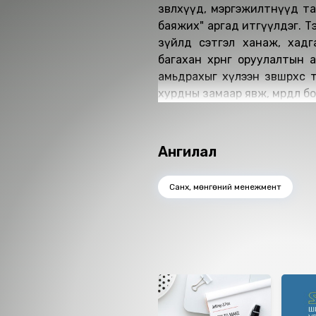
зөвлөхүүд, мэргэжилтнүүд та
баяжих" аргад итгүүлдэг. Тэд
зүйлд сэтгэл ханаж, хадг
багахан хөрөнгө оруулалты
амьдрахыг хүлээн зөвшөөрөхө
хурдны замаар явж, мөрөөдлөө 
Ангилал
Санхүү, мөнгөний менежмент
Ижил төстэй номнууд