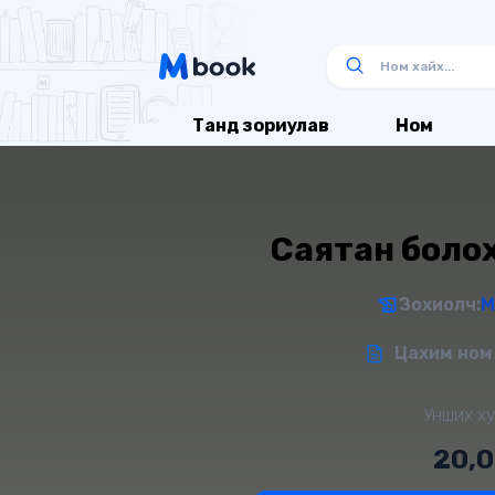
Танд зориулав
Ном
Саятан боло
Зохиолч:
М
Цахим ном 
Унших ху
20,