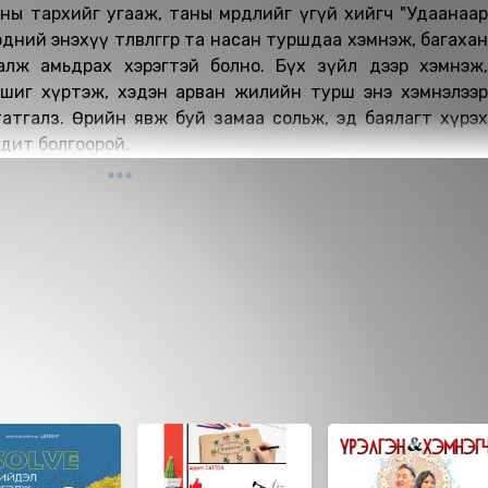
ны тархийг угааж, таны мөрөөдлийг үгүй хийгч "Удаанаар
ний энэхүү төлөвлөгөөгөөр та насан туршдаа хэмнэж, багахан
алж амьдрах хэрэгтэй болно. Бүх зүйл дээр хэмнэж,
н ашиг хүртэж, хэдэн арван жилийн турш энэ хэмнэлээр
өс татгалз. Өөрийн явж буй замаа сольж, эд баялагт хүрэх
бодит болгоорой.