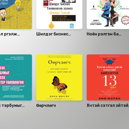
л үргэлж
Шилдэг бизнес
Ноён үрэлгэн ба
г
төлөвлөгөө зохиох
Хатагтай хэмнэгч
цагаан толгой
с тэрбумыг
Өөрчлөгч
Хүчтэй сэтгэл зүйтэй
 мастер
хүмүүсийн хийдэггүй 13
өгөө /Цуврал/
зүйл