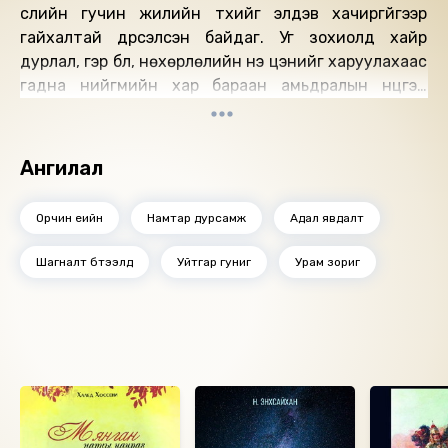
сүүлийн гучин жилийн түүхийг элдэв хачиргүйгээр
гайхалтай дүрсэлсэн байдаг. Уг зохиолд хайр
дурлал, гэр бүл, нөхөрлөлийн үнэ цэнийг харуулахаас
гадна нийгмийн хар бараан амьдралын нүцгэн
үнэнийг ч мөн сөхсөн нь энэхүү романыг ер бусын
хүчирхэг болгосон байдаг.
Ангилал
Бүтээлийг уншсан: Б.Дархансүх
Найруулагч: Д.Баярнэмэх, М.Сүрэнхорлоо
Орчин үеийн
Намтар дурсамж
Адал явдалт
"М Нэмэх" студид бүтээв.
Зохиогчийн эрх хуулиар хамгаалагдсан 2023 он.
Шагналт бүтээлүүд
Уйтгар гуниг
Урам зориг
Ижил төстэй номнууд