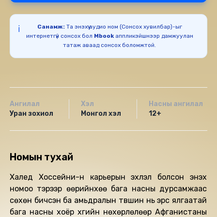
Санамж:
Та энэхүү аудио ном (Сонсох хувилбар)-ыг
ℹ️
интернетгүй сонсох бол
Mbook
аппликэйшнээр дамжуулан
татаж аваад сонсох боломжтой.
Ангилал
Хэл
Насны ангилал
Уран зохиол
Монгол хэл
12+
Номын тухай
Халед Хоссейни-н карьерын эхлэл болсон энэхүү
номоо тэрээр өөрийнхөө бага насны дурсамжаас
сөхөн бичсэн ба амьдралын түвшин нь эрс ялгаатай
бага насны хоёр хүүгийн нөхөрлөлөөр Афганистаны