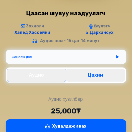
Цаасан шувуу наадуулагч
Зохиолч
Өгүүлэгч
Халед Хоссейни
Б.Дархансүх
Аудио ном - 15 цаг 14 минут
Сонсож үзэх
Аудио
Цахим
Аудио хувилбар:
25,000₮
Худалдаж авах