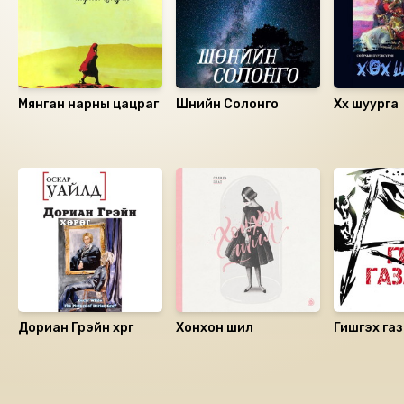
Мянган нарны цацраг
Шөнийн Солонго
Хөх шуурга
Санал болгох
Дориан Грэйн хөрөг
Хонхон шил
Гишгэх газ