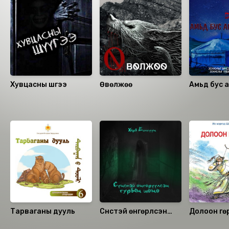
Хувцасны шүүгээ
Өвөлжөө
Амьд бус 
3
Санал болгох
Тарваганы дууль
Сүнстэй өнгөрүүлсэн
Долоон гө
гурван шөнө