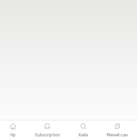
Биднийг сошиал сувгууд дээр дагаaрай
Промо код идэвхжүүлэх
Промо код
© 2018-2025 "М нэмэх" ХХК. Бүх эрх хуулиар хамгаалагдсан.
Үйлчилгээний нөхцөл
Нууцлалын бодлого
Нүүр
Subscription
Хайх
Миний сан