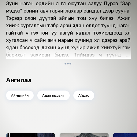
Зуны нэгэн ердийн л өглөө оюутан залуу Пүрэв “Зар
мэдээ” сонин авч гарчиглахаар сандал дээр сууна.
Тэрээр олон дүүтэй айлын том хүү билээ. Ажил
хийж сургалтын төлбөрөө арай ядан олдог түүнд нэгэн
гайтай ч гэх юм уу азгүй явдал тохиолдоод хөлөө
хугалсан ч сайн эмч нарын хүчинд хөл дээрээ арай
ядан босоход дахин хүнд хүчир ажил хийхгүй гам
барихыг захисан билээ. Тиймдээ ч түүнд яг
тохирох мөнгөний ажил олдохгүй байтал сонингийн
тасархайгаас элжийн харуулын зарыг харснаар
зохиол эхэлнэ...
Ангилал
Аймшгийн
Адал явдалт
Айдас
Ижил төстэй номнууд