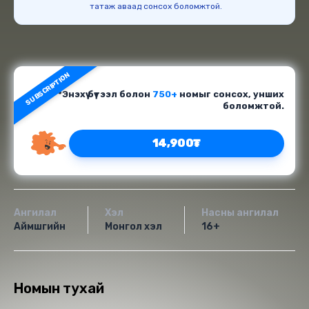
татаж аваад сонсох боломжтой.
SUBSCRIPTION
*Энэхүү бүтээл болон
750+
номыг сонсох, унших
боломжтой.
14,900₮
Ангилал
Хэл
Насны ангилал
Аймшгийн
Монгол хэл
16+
Номын тухай