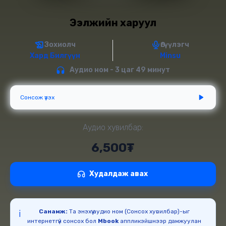
Ээлжийн харуул
Зохиолч
Өгүүлэгч
Хард Билгүүн
Minsu
Аудио ном - 3 цаг 49 минут
Сонсож үзэх
Аудио хувилбар:
6,500₮
Худалдаж авах
Санамж:
Та энэхүү аудио ном (Сонсох хувилбар)-ыг
ℹ️
интернетгүй сонсох бол
Mbook
аппликэйшнээр дамжуулан