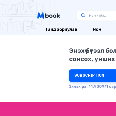
Танд зориулав
Ном
Энэхүү бүтээл б
сонсох, унших
SUBSCRIPTION
Эхлэх үнэ: 14,900₮/1 са