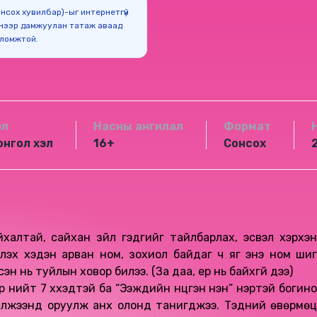
Сонсох хувилбар)-ыг интернетгүй
нээр дамжуулан татаж аваад
оломжтой.
эл
Насны ангилал
Формат
онгол хэл
16+
Сонсох
йхалтай, сайхан зүйл гэдгийг тайлбарлах, эсвэл хэрхэн
үлэх хэдэн арван ном, зохиол байдаг ч яг энэ ном шиг
н нь туйлын ховор билээ. (За даа, ер нь байхгүй дээ)
нийт 7 хүүхэдтэй ба “Ээжүүдийн нүцгэн үнэн” нэртэй богино
 сүлжээнд оруулж анх олонд танигджээ. Тэдний өвөрмөц