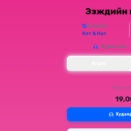
Ээжүүдийн 
Зохиолч
Кэт & Нат
Аудио ном -
Аудио
Аудио ху
19,
Худал