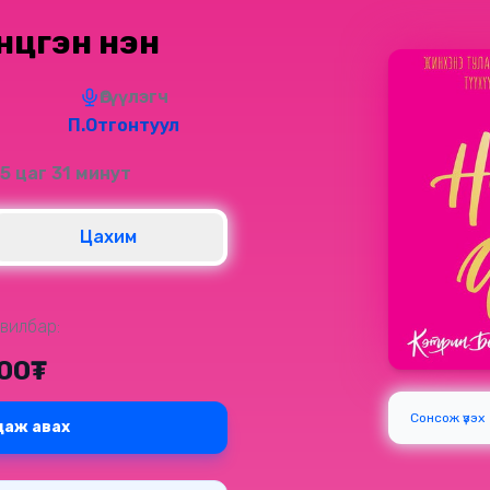
нүцгэн үнэн
Өгүүлэгч
П.Отгонтуул
 5 цаг 31 минут
Цахим
вилбар:
000₮
Сонсож үзэх
даж авах