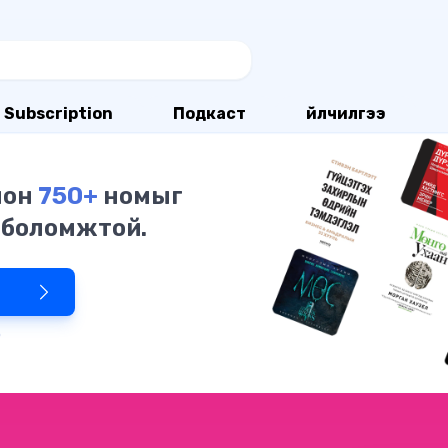
Subscription
Подкаст
Үйлчилгээ
олон
750+
номыг
 боломжтой.
р