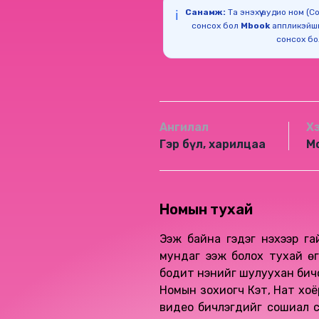
Санамж:
Та энэхүү аудио ном (
ℹ️
сонсох бол
Mbook
аппликэйш
сонсох б
Ангилал
Х
Гэр бүл, харилцаа
М
Номын тухай
Ээж байна гэдэг үнэхээр га
мундаг ээж болох тухай өгү
бодит үнэнийг шулуухан бичсэ
Номын зохиогч Кэт, Нат хоёр 
видео бичлэгүүдийг сошиал