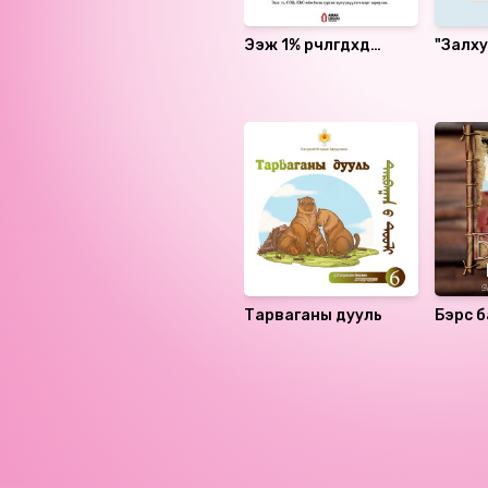
Ээж 1% өөрчлөгдөхөд
"Залху
хүүхэд 100% өөрчлөгдөнө
сураг
Санал болгох
Тарваганы дууль
Бэрс 
Номын хэлэлцүүлэг