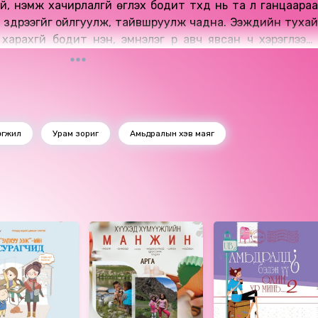
 нэмж хачирлалгүй өгүүлэх бодит түүхүүд нь та л ганцаараа
зүдрээгүйг ойлгуулж, тайвшруулж чадна. Ээжүүдийн тухай
арахгүй бодит үнэн, эмнэлэг рүү авч явсан ч хэрэглээгүй
с гарах хүртэл өөр хэн ч хэлж өгөхгүй бүхнийг “Ээжүүдийн
й үлгэр домог хийгээд төгс ээж болох гэсэн дарамтын
аль хэдийн хангалттай сайн ээж гэдгийг нотолно. Яг л
эт хамтдаа инээж, хамтдаа тайвширч, хамтдаа бодит
өгжил
Урам зориг
Амьдралын хэв маяг
өдийгүй ээжийн завгүй өдрүүдийн хэдийд ч барин тавин
ном юм.
Сүрэнхорлоо
гаалагдсан 2022 он.