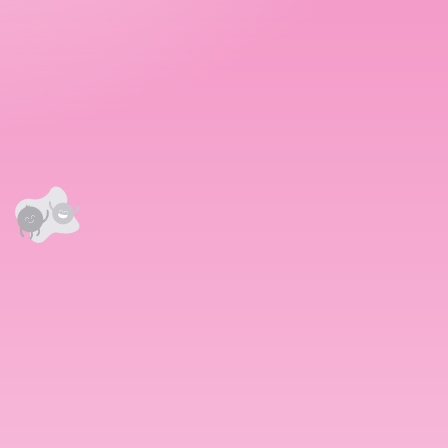
аалцаарай.
 сэтгэгдэл
0
анхны үнэлгээг өгнө үү ⭐⭐⭐⭐⭐