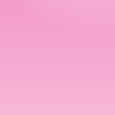
Номын талаар бусдад хув
Сонсогчдын үнэлгээ,
Номд хамгийн 