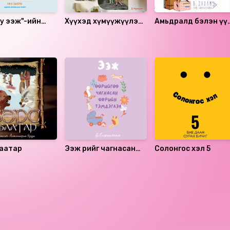
у ээж"-ийн
Хүүхэд хүмүүжүүлэх
Амьдралд бэлэн үү
чид
манжин арга
Охин үр минь.. 2
баатар
Ээж өөрийгөө чагнасан
Солонгос хэл 5
өврийн тэмдэглэл