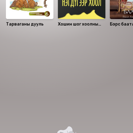
Тарваганы дууль
Хошин шог хоолны
Бэрс баат
ширээн дээрх
нэгдүгээр хоол
Номын хэлэлцүүлэг
Номын талаар бусдад хуваалцаарай.
Уншигчдын үнэлгээ, сэтгэгдэл
0