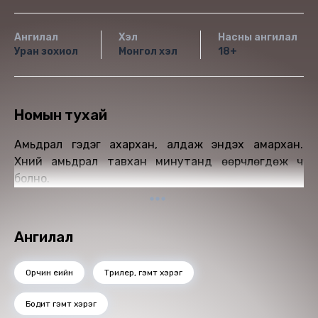
Ангилал
Хэл
Насны ангилал
Уран зохиол
Монгол хэл
18+
Номын тухай
Амьдрал гэдэг ахархан, алдаж эндэх амархан.
Хүний амьдрал тавхан минутанд өөрчлөгдөж ч
болно.
Ангилал
Орчин үеийн
Трилер, гэмт хэрэг
Бодит гэмт хэрэг