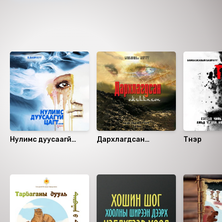
Ижил төстэй номнууд
Нулимс дуусаагүй
Дархлагдсан
Түнэр
цагт...
омгийнхон
Санал болгох