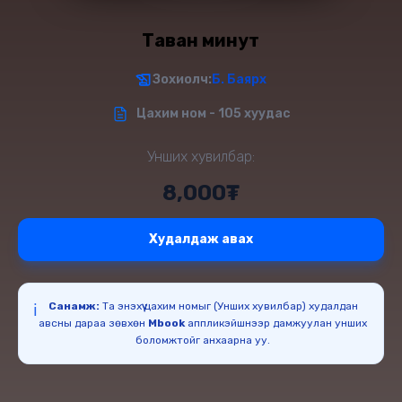
Таван минут
Зохиолч:
Б. Баярхүү
Цахим ном - 105 хуудас
Унших хувилбар:
8,000₮
Худалдаж авах
Санамж:
Та энэхүү цахим номыг (Унших хувилбар) худалдан
ℹ️
авсны дараа зөвхөн
Mbook
аппликэйшнээр дамжуулан унших
боломжтойг анхаарна уу.