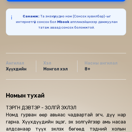
Санамж:
Та энэхүү аудио ном (Сонсох хувилбар)-ыг
ℹ️
интернетгүй сонсох бол
Mbook
аппликэйшнээр дамжуулан
татаж аваад сонсох боломжтой.
Ангилал
Хэл
Насны ангилал
Хүүхдийн
Монгол хэл
8+
Номын тухай
ТЭРГҮҮН ДЭВТЭР - ЗОЛГҮЙ ЭХЛЭЛ
Номд гурван өөр авьяас чадвартай эгч, дүү нар
гарна. Хүүхдүүдийн эцэг, эх золгүйгээр амь насаа
алдсанаар түүх эхлэх бөгөөд тэдний холын