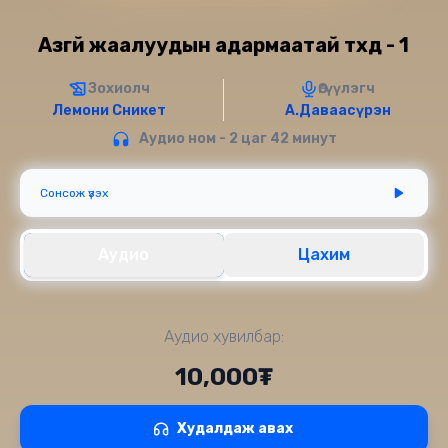
Азгүй жаалуудын адармаатай түүхүүд - 1
Зохиолч
Өгүүлэгч
Лемони Сникет
А.Даваасүрэн
Аудио ном - 2 цаг 42 минут
Сонсож үзэх
Аудио
Цахим
Аудио хувилбар:
10,000₮
Худалдаж авах