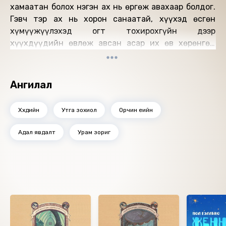
хамаатан болох нэгэн ах нь өргөж авахаар болдог.
Гэвч тэр ах нь хорон санаатай, хүүхэд өсгөн
хүмүүжүүлэхэд огт тохирохгүйн дээр
хүүхдүүдийн өвлөж авсан асар их өв хөрөнгөд
шунасан нэгэн байж таарна.
Гурван өнчин хүүхэд авга ахынхаа ая талыг
олохоос гадна, өөр хамаатныдаа үрчлэгдэх, өв
Ангилал
хөрөнгийг нь булаах гэсэн төлөвлөгөөг нураах гээд
олон шалгууртай тулгарна.
Хүүхдийн
Утга зохиол
Орчин үеийн
Хүүхдийн сонирхлыг татахуйц үйл явдалтай, кино
шиг хурдан өрнөлтэй.
Адал явдалт
Урам зориг
2004 онд уг номоос сэдэвлэн Lemony Snicket's A
Series of Unfortunate Events нэртэй кино
бүтээгдэж гол дүрд Жим Керри, Эмили Браунин,
Лиам Аикен жүжигчид тоглосон.
Ижил төстэй номнууд
Мөн Netflix компани 2017 онд уг номоос сэдэвлэн A
series of Unfortunate Events нэртэй олон ангит
кино бүтээж байжээ.
Өгүүлэгч: А.Даваасүрэн