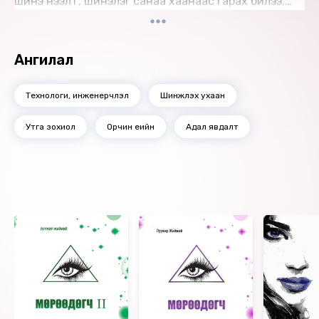
шинэ нээлт, шинэлэг санаа хаанаас гарах билээ.
Техник технологийн хурдтай хөгжил, эрдэмтдийн
итгэмээргүй туршилтууд, шинийг сэтгэгчдийн
галзуу, гаж санаанууд, инноваци бүтээгчдийн
Ангилал
улайрал нь хүн төрөлхтнийг хаашаа хөтөлж буйг 2050
оны үйл явдлаар, уран зохиолын дүрээр
Технологи, инженерчлэл
Шинжлэх ухаан
илэрхийлэн өгүүлсэн энэ ном таныг өөр орчинд
аваачаад зогсохгүй ирээдүйд өөрийгөө хэрхэн бэлдэх
Утга зохиол
Орчин үеийн
Адал явдалт
талаар арга замыг зааж өгнө.
Нийгмээсээ нэг алхам ч хоцрохгүй гэж хичээдэг бол
таны заавал унших /сонсох/ ном энэ юм шүү. Учир
нь таныг өөр хэн нэгэн биш зөвхөн та өөрөө өөрийгөө бүтээх
Ижил төстэй номнууд
ёстой.