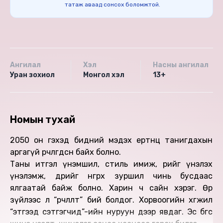
татаж аваад сонсох боломжтой.
Ангилал
Хэл
Насны ангилал
Уран зохиол
Монгол хэл
13+
Номын тухай
2050 он гэхэд бидний мэдэх ертөнц танигдахын
аргагүй өөрчлөгдсөн байх болно.
Таны итгэл үнэмшил, стиль имиж, өөрийгөө үнэлэх
үнэлэмж, өдрийг өнгөрөөх зуршил чинь бусдаас
ялгаатай байж болно. Харин ч сайн хэрэг. Өөр
зүйлээс л “өөрчлөлт” бий болдог. Хорвоогийн хөгжил
“этгээд сэтгэгчид”-ийн нуруун дээр явдаг. Эс бөгөөс