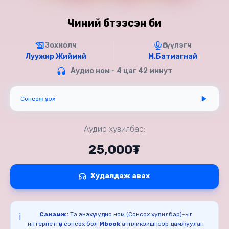
Чиний бүтээсэн би
Зохиолч
Өгүүлэгч
Луужир Жиймий
М.Батмагнай
Аудио ном - 4 цаг 42 минут
Сонсож үзэх
Аудио хувилбар:
25,000₮
Худалдаж авах
Санамж:
Та энэхүү аудио ном (Сонсох хувилбар)-ыг
ℹ️
интернетгүй сонсох бол
Mbook
аппликэйшнээр дамжуулан