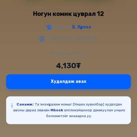
Ногун комик цуврал 12
Зохиолч:
Б. Хүрлээ
Цахим ном - 43 хуудас
Унших хувилбар:
4,130₮
Худалдаж авах
Санамж:
Та энэхүү цахим номыг (Унших хувилбар) худалдан
ℹ️
авсны дараа зөвхөн
Mbook
аппликэйшнээр дамжуулан унших
боломжтойг анхаарна уу.