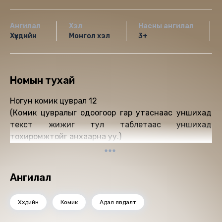
Ангилал
Хэл
Насны ангилал
Хүүхдийн
Монгол хэл
3+
Номын тухай
Ногун комик цуврал 12
(Комик цувралыг одоогоор гар утаснаас уншихад
текст жижиг тул таблетаас уншихад
тохиромжтойг анхаарна уу.)
Ангилал
Хүүхдийн
Комик
Адал явдалт