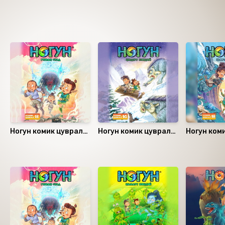
Ижил төстэй номнууд
Ногун комик цуврал
Ногун комик цуврал
Ногун ком
13
16
18
Санал болгох