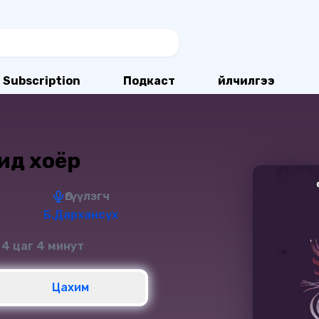
Subscription
Подкаст
Үйлчилгээ
ид хоёр
Өгүүлэгч
Б.Дархансүх
 4 цаг 4 минут
Цахим