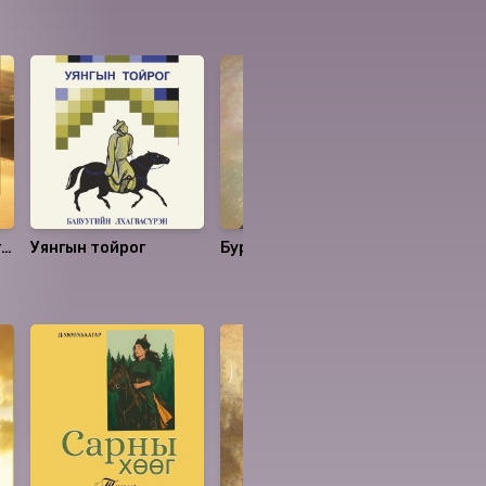
гэ
Уянгын тойрог
Бурханы шувуу
Сургамжи