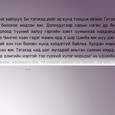
ий зайлуул. Би тэгэхэд өөрийгөө эр хүнд тооцож явжээ. Гэтэл
болохоо мэдсэн юм. Долоодугаар сарын нэгэн өдөр би
олоод түүний залуу гэргийн хамт сумынхаа наадамд
 Чингис хаан гэдэг маань ердөө л шар Цамба юм шүү дээ.
 хоч өгсөн боловч хүнд хэлдэггүй байлаа. Хурдан морь
сан юм. Тэгэхэд над шиг жулдрай амьтан салхин зээрд,
эр домгийн нэртэй тэр сүрхий хүлэг морьдыг нь үдшийн
иж, идээшлүүлэх, өглөө үүрээр чилээг нь гаргах, өдөр услах
р ямар тус хүргэх билээ...
гаалагдсан 2026 он.