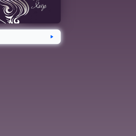
эгдсэн
Хугацаа
Аудио номын хэмж
5-19
4 цаг 4 минут
168.1 MB