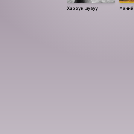
Хар хун шувуу
Миний 
Миний
Номын хэлэлцүүлэг
Номын талаар бусдад хув
Сонсогчдын үнэлгээ,