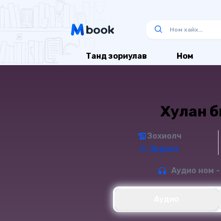
Танд зориулав
Ном
Хулан б
Зохиолч
С. Эрдэнэ
Аудио ном -
Аудио