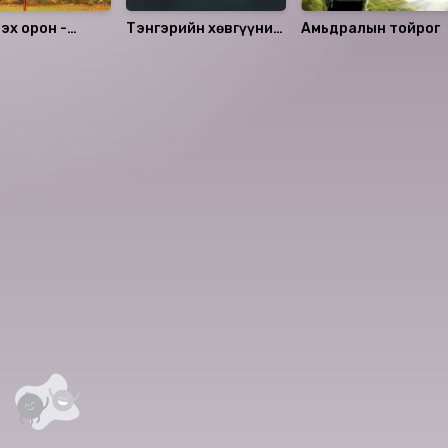
эх орон -
Тэнгэрийн хөвгүүний
Амьдралын тойрог
 тоонот
эцэслэл
аалцаарай.
 сэтгэгдэл
0