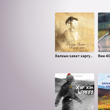
Ижил төстэй номнууд
Халхын заяат харгуй
8км 4
минь
Санал болгох