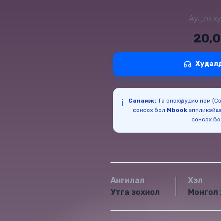
Аудио ху
20,
Худал
Санамж:
Та энэхүү аудио ном (
ℹ️
сонсох бол
Mbook
аппликэйш
сонсох б
Ангилал
Хэл
Утга зохиол
Монгол 