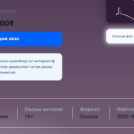
вилбар:
000₮
Сонсож үзэх
даж авах
Сонсох хувилбар)-ыг интернетгүй
нээр дамжуулан татаж аваад
оломжтой.
Насны ангилал
Формат
Нийтл
хэл
13+
Сонсох
2021-0