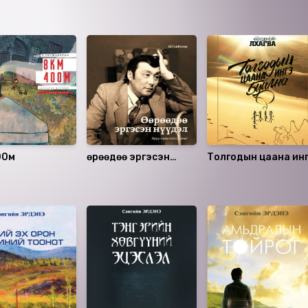
00м
Өөрөөдөө эргэсэн
Толгодын цаана ин
нүүдэл
буйлна CD 1