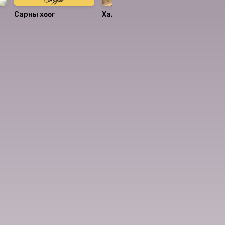
Сарны хөөг
Халхын заяат харгуй
Ул мөр
минь