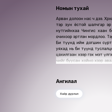
Номын тухай
Арван долоон нас ч дээ. Хөөрх
тэр зун ёстой шалчгар эр 
нутгийнхаа Чингис хаан б
очихоор эртлэн мордлоо. Тэр
Би түүнд ийм догшин сүртэй
уяхад нь би түүнд туслалц
цахилгаан хээр гэх мэт үлг
чийг буусан хойно хээр аваач
зэрэг хар бор ажил хийхээс өө
Өгүүлэгч: Б.Дархансүх
Найруулагч: Д.Баярнэмэх
Ангилал
"МBOOK" студид бүтээв.
Зохиогчийн эрх хуулиар хам
Хайр дурлал