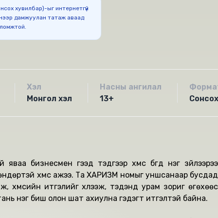
Сонсох хувилбар)-ыг интернетгүй
нээр дамжуулан татаж аваад
оломжтой.
Хэл
Насны ангилал
Форма
Монгол хэл
13+
Сонсо
яваа бизнесмен гээд тэдгээр хүмүүс бүгд нэг зүйлээрээ
өндөртэй хүмүүс ажээ. Та ХАРИЗМ номыг уншсанаар бусдад
ж, хүмүүсийн итгэлийг хүлээж, тэдэнд урам зориг өгөхөөс
ань нэг биш олон шат ахиулна гэдэгт итгэлтэй байна.