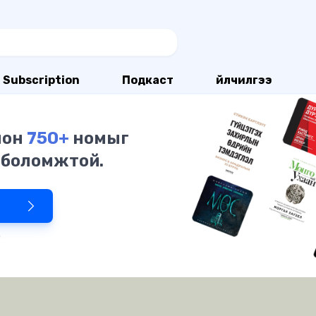
Subscription
Подкаст
Үйлчилгээ
олон
750+
номыг
 боломжтой.
р