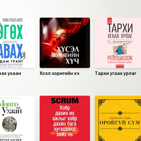
вах ухаан
Хүсэл зоригийн хүч
Тархи угаах урлаг