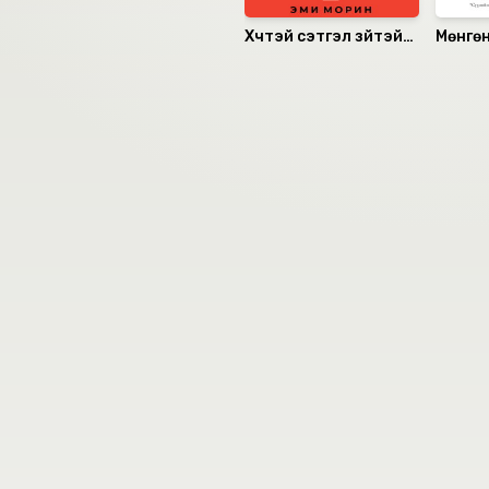
Хүчтэй сэтгэл зүйтэй
Мөнгө
хүмүүсийн хийдэггүй 13
зүйл
Номын хэлэлцүүлэг
Номын талаар бусдад хув
Сонсогчдын үнэлгээ,