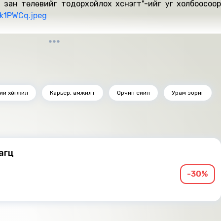
 зан төлөвийг тодорхойлох хүснэгт"-ийг уг холбоосоор
Zk1PWCq.jpeg
гаалагдсан 2021 он.
ний хөгжил
Карьер, амжилт
Орчин үеийн
Урам зориг
багц
-30%