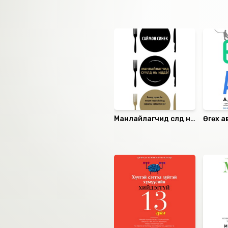
Ижил төстэй номнууд
Манлайлагчид сүүлд нь
Өгөх а
иддэг
Санал болгох