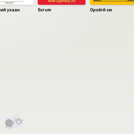
ний ухаан
Scrum
Оройгүй сүм
аалцаарай.
 сэтгэгдэл
0