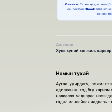
Санамж:
Та энэхүү аудио ном (
ℹ️
сонсох бол
Mbook
аппликэйш
сонсох б
Ангилал
Хувь хүний хөгжил, карьер
Номын тухай
Аугаа удирдагч, амжилттай 
адилхан нь тэд бүгд харизм 
нөлөөлөх чадвараа нэмэгдүүл
гадна манлайлах чадварыг т