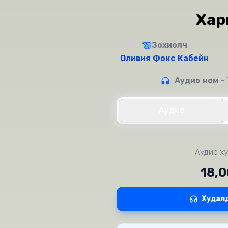
Хар
Зохиолч
Оливия Фокс Кабейн
Аудио ном - 
Аудио
Аудио ху
18,
Худал