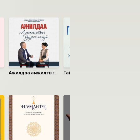
Ажилдаа амжилтыг
Гайхамшгийн томьёо
Бэрхшээл
уургалахуй