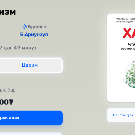
изм
Өгүүлэгч
Б.Ариунзул
7 цаг 49 минут
Цахим
вилбар:
000₮
Сонсож үзэх
даж авах