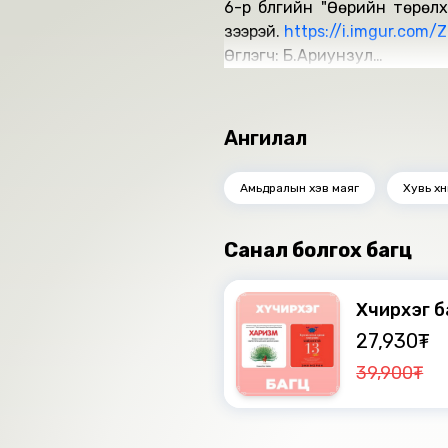
6-р бүлгийн "Өөрийн төрөлх
үзээрэй.
https://i.imgur.com/
Өгүүлэгч: Б.Ариунзул
Найруулагч: Д.Баярнэмэх
"Мbook" студид бүтээв.
Зохиогчийн эрх хуулиар хам
Ангилал
Амьдралын хэв маяг
Хувь хү
Санал болгох багц
Хүчирхэг 
27,930₮
39,900₮