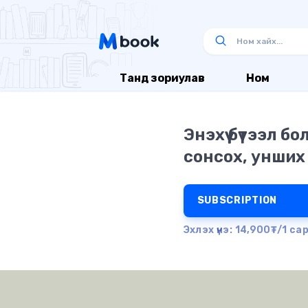
Танд зориулав
Ном
Энэхүү бүтээл б
сонсох, унших
SUBSCRIPTION
Эхлэх үнэ: 14,900₮/1 са