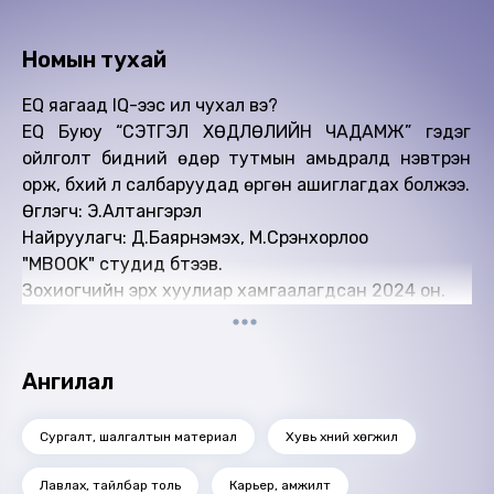
Номын тухай
EQ яагаад IQ-ээс илүү чухал вэ?
EQ Буюу “СЭТГЭЛ ХӨДЛӨЛИЙН ЧАДАМЖ” гэдэг
ойлголт бидний өдөр тутмын амьдралд нэвтрэн
орж, бүхий л салбаруудад өргөн ашиглагдах болжээ.
Өгүүлэгч: Э.Алтангэрэл
Найруулагч: Д.Баярнэмэх, М.Сүрэнхорлоо
"МBOOK" студид бүтээв.
Зохиогчийн эрх хуулиар хамгаалагдсан 2024 он.
Ангилал
Сургалт, шалгалтын материал
Хувь хүний хөгжил
Лавлах, тайлбар толь
Карьер, амжилт