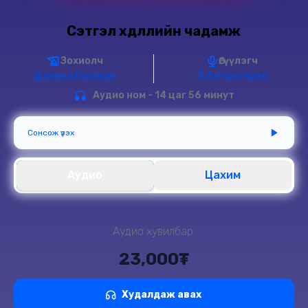
Сэтгэл хөдлөлийн чадамж
Зохиолч
Өгүүлэгч
Даниел Гоулман
Э.Алтангэрэл
Аудио ном - 14 цаг 56 минут
Сонсож үзэх
Аудио
Цахим
Аудио хувилбар:
23,000₮
Худалдаж авах