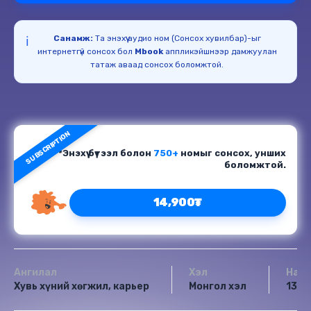
Санамж:
Та энэхүү аудио ном (Сонсох хувилбар)-ыг
ℹ️
интернетгүй сонсох бол
Mbook
аппликэйшнээр дамжуулан
татаж аваад сонсох боломжтой.
SUBSCRIPTION
*Энэхүү бүтээл болон
750+
номыг сонсох, унших
боломжтой.
14,900₮
Ангилал
Хэл
Насн
Хувь хүний хөгжил, карьер
Монгол хэл
13+