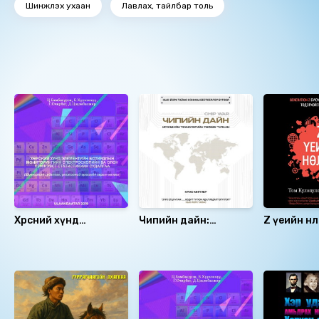
Шинжлэх ухаан
Лавлах, тайлбар толь
Ижил төстэй номнууд
Хөрсний хүнд
Чипийн дайн:
Z үеийн нөлөө
элементийн
Ирээдүйн
бохирдлын
технологийн төлөөх
Санал болгох
мониторингийн
тулаан
спектроскопийн ба
олон хэмжээст
статистикийн