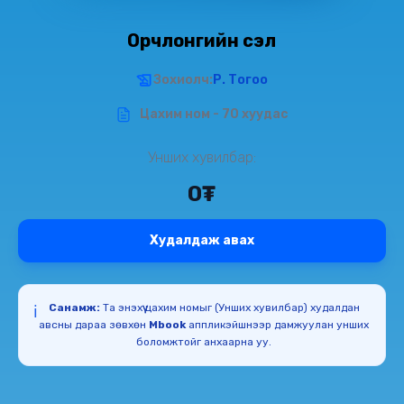
Орчлонгийн үүсэл
Зохиолч:
Р. Тогоо
Цахим ном - 70 хуудас
Унших хувилбар:
0₮
Худалдаж авах
Санамж:
Та энэхүү цахим номыг (Унших хувилбар) худалдан
ℹ️
авсны дараа зөвхөн
Mbook
аппликэйшнээр дамжуулан унших
боломжтойг анхаарна уу.