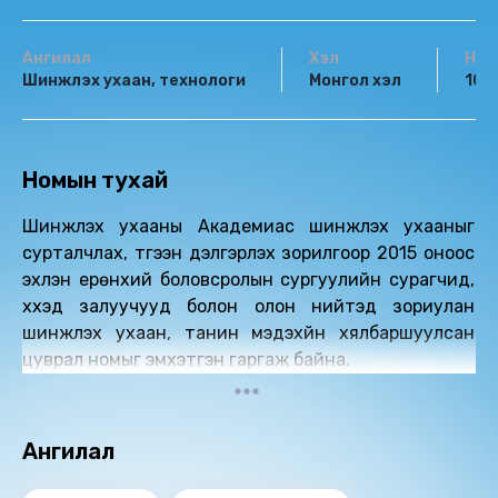
Ангилал
Хэл
Нас
Шинжлэх ухаан, технологи
Монгол хэл
10+
Номын тухай
Шинжлэх ухааны Академиас шинжлэх ухааныг
сурталчлах, түгээн дэлгэрүүлэх зорилгоор 2015 оноос
эхлэн ерөнхий боловсролын сургуулийн сурагчид,
хүүхэд залуучууд болон олон нийтэд зориулан
шинжлэх ухаан, танин мэдэхүйн хялбаршуулсан
цуврал номыг эмхэтгэн гаргаж байна.
Ангилал