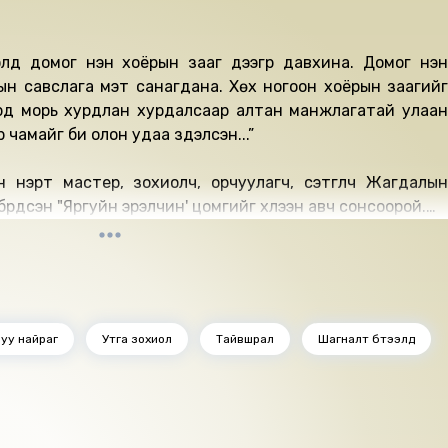
элд домог үнэн хоёрын зааг дээгүүр давхинa. Домог үнэн
ын савслага мэт санагдана. Хөх ногоон хоёрын заагийг
рд морь хурдлан хурдалсаар алтан манжлагатай улаан
чамайг би олон удаа зүүдэлсэн...”
н нэрт мастер, зохиолч, орчуулагч, сэтгүүлч Жагдалын
с бүрдсэн "Яргуйн эрэлчин' цомгийг хүлээн авч сонсоорой.
Равдан
анбаатар
.Равдан
руу найраг
Утга зохиол
Тайвшрал
Шагналт бүтээлүүд
арантуяа