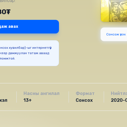
вилбар:
80₮
даж авах
Сонсож үзэх
Сонсох хувилбар)-ыг интернетгүй
нээр дамжуулан татаж аваад
оломжтой.
Насны ангилал
Формат
Нийтл
хэл
13+
Сонсох
2020-