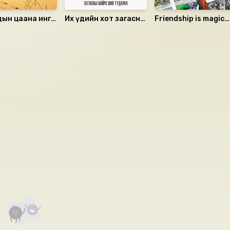
дын цаана ингэ
Их үдийн хот загасны
Friendship is magic
 CD 2
хайрс шиг гудамж
#11 (My Little Pony)
аалцаарай.
 сэтгэгдэл
0