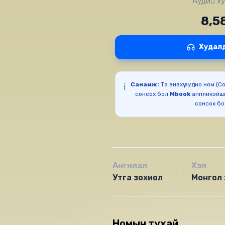
Аудио ху
8,5
Худал
Санамж:
Та энэхүү аудио ном (
ℹ️
сонсох бол
Mbook
аппликэйш
сонсох б
Ангилал
Хэл
Утга зохиол
Монгол 
Номын тухай