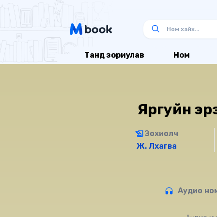
Танд зориулав
Ном
Яргуйн эр
Зохиолч
Ж. Лхагва
Аудио ном