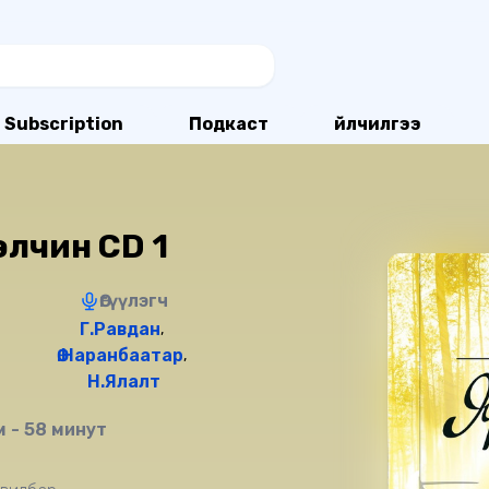
Subscription
Подкаст
Үйлчилгээ
элчин CD 1
Өгүүлэгч
Г.Равдан
,
Ө.Наранбаатар
,
Н.Ялалт
 - 58 минут