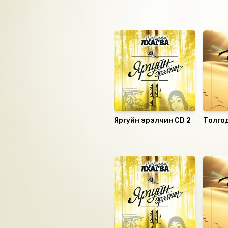
Ижил төстэй номнууд
Яргуйн эрэлчин CD 2
Толго
буйлна
Санал болгох