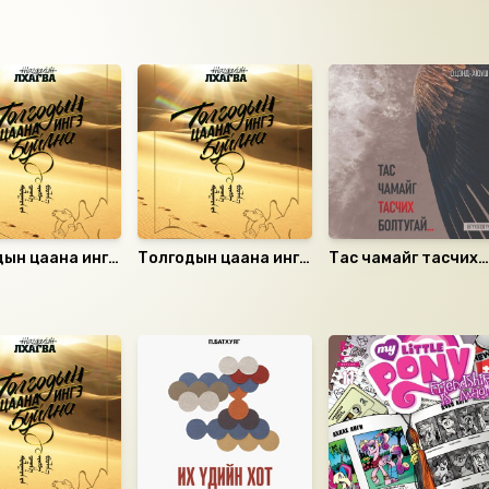
дын цаана ингэ
Толгодын цаана ингэ
Тас чамайг тасчих
 CD 1
буйлна CD 2
болтугай