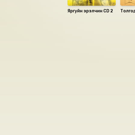
Яргуйн эрэлчин CD 2
Толго
буйлна
Номын хэлэлцүүлэг
Номын талаар бусдад хув
Сонсогчдын үнэлгээ,