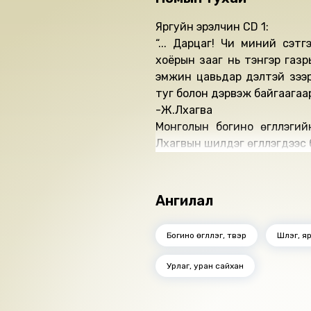
Яргуйн эрэлчин CD 1:
“... Дарцаг! Чи миний сэтг
хоёрын зааг нь тэнгэр газр
эмжин цавьдар дэлтэй зээ
туг болон дэрвэж байгаагаар 
-Ж.Лхагва
Монголын богино өгүүллэгий
Лхагвын шилдэг өгүүллэгүүдээ
-Яргуйн эрэлчин - МУАЖ Г.
-Гангийн бороо - СТА Ө.Нар
-Бид ялав - СТА Н.Ялалт
Ангилал
-Энэрэлгүй хорвоо - МУАЖ Г
-Хонзон - СТА Б.Цэвэлмаа
Богино өгүүллэг, түүвэр
Шүлэг, я
Дууны найруулагч: СТА Д.С
Урлаг, уран сайхан