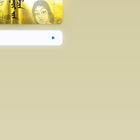
эгдсэн
Хугацаа
Аудио номын хэмжээ
04-15
58 минут
39.9 MB